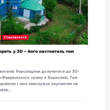
Спецпроєкти
рять у 3D – його настоятель тим
 жителів Херсонщини долучитися до 3D-
-Введенського храму в Бериславі. Тим
адником і нині прислужує окупантам на
ляла…