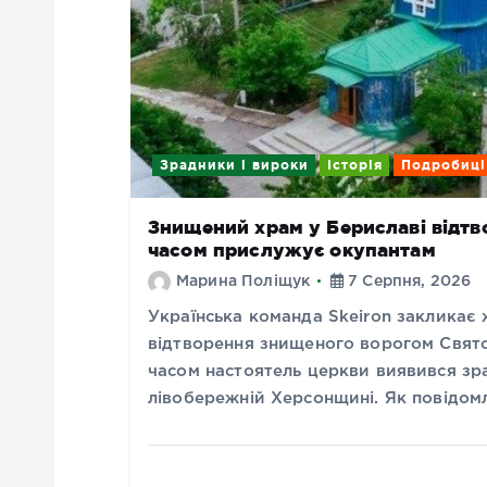
Зрадники і вироки
Історія
Подробиці
Знищений храм у Бериславі відтво
часом прислужує окупантам
Марина Поліщук
7 Серпня, 2026
Українська команда Skeiron закликає
відтворення знищеного ворогом Свято
часом настоятель церкви виявився зр
лівобережній Херсонщині. Як повідом