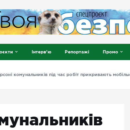
, Мелітополь
оєкти
Інтерв’ю
Репортажі
Промо
рсоні комунальників під час робіт прикривають мобіль
омунальників