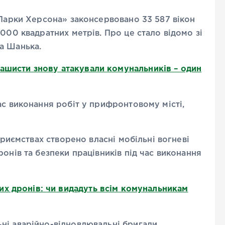
«Парки Херсона» законсервовано 33 587 вікон
000 квадратних метрів. Про це стало відомо зі
а Шанька.
рашисти знову атакували комунальників – один
ас виконання робіт у прифронтовому місті,
приємствах створено власні мобільні вогневі
онів та безпеки працівників під час виконання
х дронів: чи видадуть всім комунальникам
ні аварійно-відновлювальні бригади.