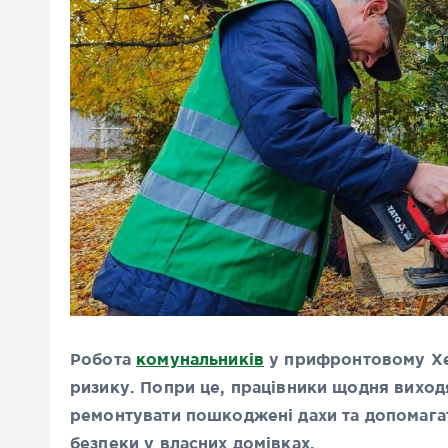
Робота
комунальників
у прифронтовому Хер
ризику. Попри це, працівники щодня виходя
ремонтувати пошкоджені дахи та допомагат
безпеки у власних домівках.