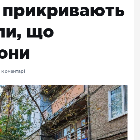
т прикривають
пи, що
они
 Коментарі