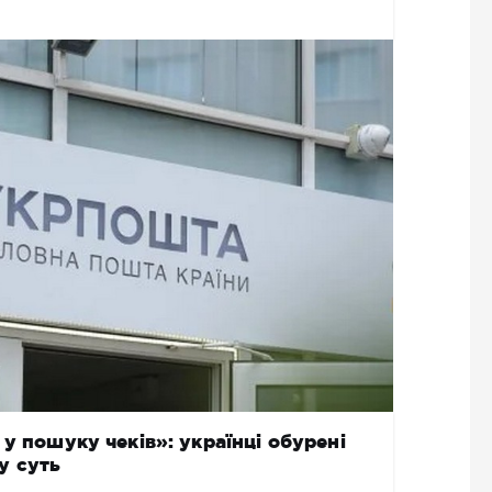
у пошуку чеків»: українці обурені
у суть