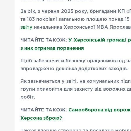
За рік, з червня 2025 року, бригадами КП 
та 183 покрівлі загальною площею понад 15 
звіту
начальника Херсонської МВА Ярослав
ЧИТАЙТЕ ТАКОЖ:
У Херсонській громаді 
з них отримав поранення
Щоб забезпечити безпеку працівників під ч
впроваджено декілька додаткових заходів.
Як зазначається у звіті, на комунальних під
групи прикриття для захисту від ворожих др
робіт.
ЧИТАЙТЕ ТАКОЖ:
Самооборона від ворожи
Херсона зброю?
Також вперше створено та посилено мобіль