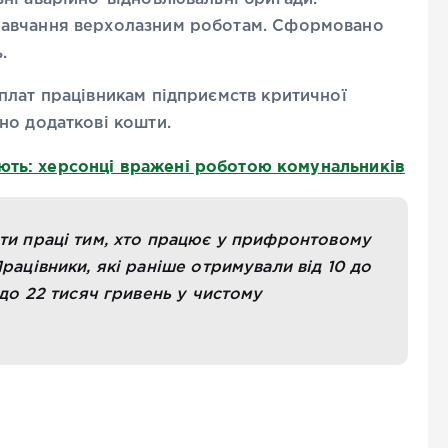
навчання верхолазним роботам. Сформовано
.
плат працівникам підприємств критичної
но додаткові кошти.
ють: херсонці вражені роботою комунальників
ати праці тим, хто працює у прифронтовому
рацівники, які раніше отримували від 10 до
 до 22 тисяч гривень у чистому