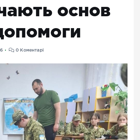
вчають основ
допомоги
26
0 Коментарі