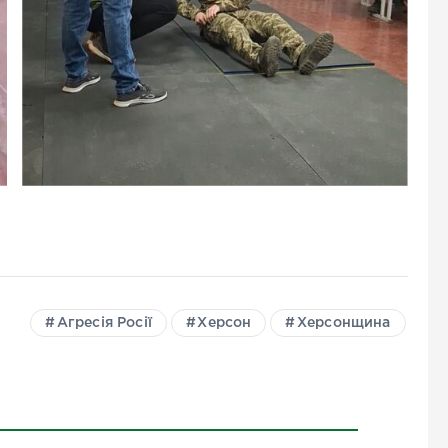
Агресія Росії
Херсон
Херсонщина