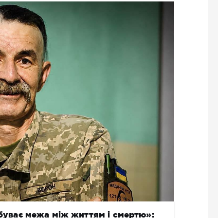
 буває межа між життям і смертю»: