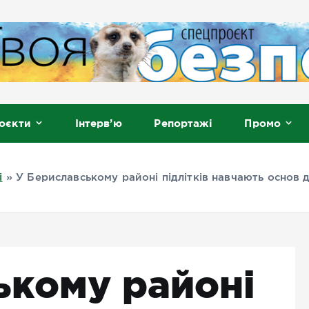
, Мелітополь
оєкти
Інтерв’ю
Репортажі
Промо
і
»
У Бериславському районі підлітків навчають основ
ькому районі