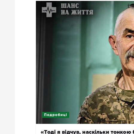
Подробиці
«Тоді я відчув, наскільки тонкою