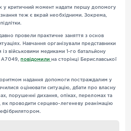
 як у критичний момент надати першу допомогу
 знання теж є вкрай необхідними. Зокрема,
підлітки.
давно провели практичне заняття з основ
итуаціях. Навчання організували представники
м із військовими медиками 1-го батальйону
и А7049,
повідомили
на сторінці Бериславської
лгоритмом надання допомоги постраждалим у
вчилися оцінювати ситуацію, дбати про власну
ах, порушенні дихання, опіках, переломах та
, як проводити серцево-легеневу реанімацію
дефібрилятором.