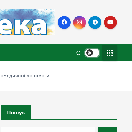
 домедичної допомоги
Пошук