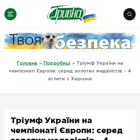
П
е
р
е
Новини півдня України, Херсон,
й
Миколаїв, Одеса, Мелітополь
т
и
д
Головна
»
Подробиці
»
Тріумф України на
о
чемпіонаті Європи: серед золотих медалістів – 4
в
атлети з Херсона
м
і
с
т
у
Тріумф України на
чемпіонаті Європи: серед