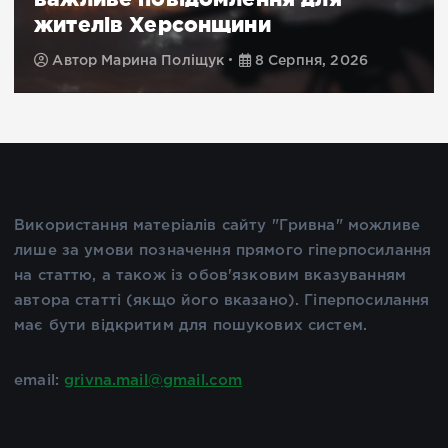
жителів Херсонщини
Автор
Марина Поліщук
8 Серпня, 2026
Використання матеріалів сайту "Гривна" можливе
лише за умови позначення прямого гіперпосилання
на статтю, а також із обов'язковим вказуванням
автора статті (якщо його вказано). Гіперпосилання
має бути відкритим для пошукових систем.
email:
grivna.mail@gmail.com