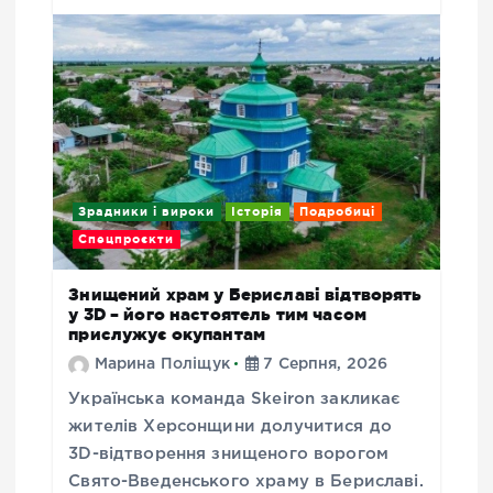
Зрадники і вироки
Історія
Подробиці
Спецпроєкти
Знищений храм у Бериславі відтворять
у 3D – його настоятель тим часом
прислужує окупантам
Марина Поліщук
7 Серпня, 2026
Українська команда Skeiron закликає
жителів Херсонщини долучитися до
3D-відтворення знищеного ворогом
Свято-Введенського храму в Бериславі.