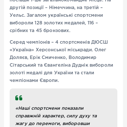
посівши 1-ше загальнокомандне місце. На
другій позиції – Німеччина, на третій –
Уельс. Загалом українські спортсмени
вибороли 128 золотих медалей, 116 –
срібних та 45 бронзових.
Серед чемпіонів – 4 спортсменів ДЮСШ
«Україна» Херсонської міськради. Олег
Доляєв, Ерік Смиченко, Володимир
Сітарський та Євангеліна Дуднік вибороли
золоті медалі для України та стали
чемпіонами Європи.
«Наші спортсмени показали
справжній характер, силу духу та
жагу до перемоги, виборовши