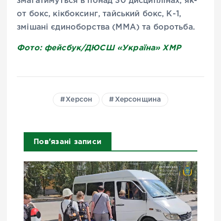
змагатимуться в понад 30 дисциплінах, як-
от бокс, кікбоксинг, тайський бокс, К-1,
змішані єдиноборства (MMA) та боротьба.
Фото: фейсбук/ДЮСШ «Україна» ХМР
Херсон
Херсонщина
Пов'язані записи