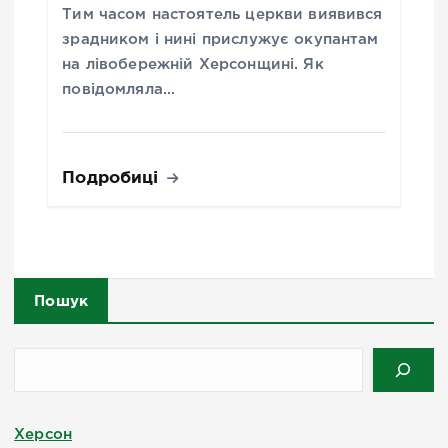
Тим часом настоятель церкви виявився
зрадником і нині прислужує окупантам
на лівобережній Херсонщині. Як
повідомляла…
Подробиці
Пошук
Херсон