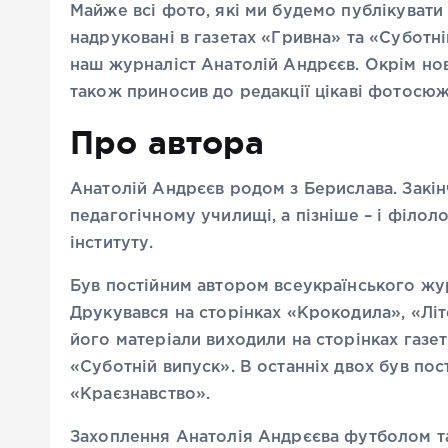
Майже всі фото, які ми будемо публікувати
надруковані в газетах «Гривна» та «Суботній
наш журналіст Анатолій Андрєєв. Окрім но
також приносив до редакції цікаві фотосюжет
Про автора
Анатолій Андрєєв родом з Берислава. Закі
педагогічному училищі, а пізніше – і філо
інституту.
Був постійним автором всеукраїнського жур
Друкувався на сторінках «Крокодила», «Літ
його матеріали виходили на сторінках газе
«Суботній випуск». В останніх двох був пос
«Краєзнавство».
Захоплення Анатолія Андрєєва футболом та