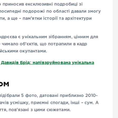
то приносив ексклюзивні подробиці зі
осипедні подорожі по області давали змогу
, а ще – пам’ятки історії та архітектури
дрєєва є унікальним зібранням, цінним для
чимало об’єктів, що потрапили в кадр
ійськими окупантами.
 Давидів Брід: напівзруйнована унікальна
ом
ідібрали 5 фото, датовані приблизно 2010-
чів усмішку, приємні спогади, інші – сум. А
ття, пов’язані з цими сюжетами.