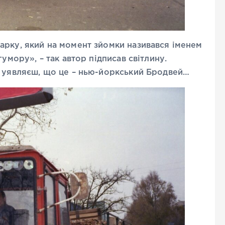
арку, який на момент зйомки називався іменем
умору», – так автор підписав світлину.
а уявляєш, що це – нью-йоркський Бродвей…