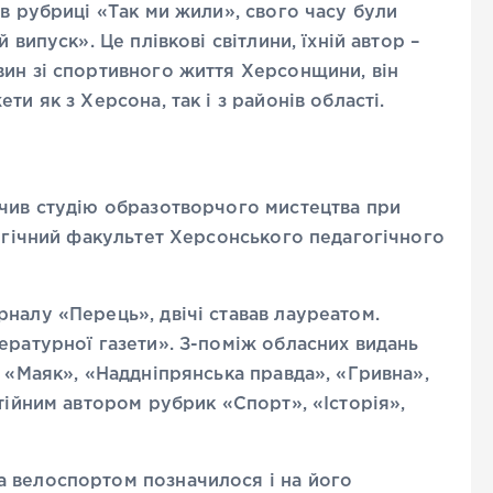
 в рубриці «Так ми жили», свого часу були
 випуск». Це плівкові світлини, їхній автор –
вин зі спортивного життя Херсонщини, він
и як з Херсона, так і з районів області.
нчив студію образотворчого мистецтва при
логічний факультет Херсонського педагогічного
налу «Перець», двічі ставав лауреатом.
ературної газети». З-поміж обласних видань
т «Маяк», «Наддніпрянська правда», «Гривна»,
тійним автором рубрик «Спорт», «Історія»,
 велоспортом позначилося і на його