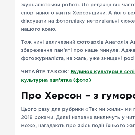
журналістській роботі. До редакції він час
спортивного життя Херсонщини. А його вел
фіксувати на фотоплівку нетривіальні сюжети
нашого краю.
Тож нині величезний фотоархів Анатолія Ан
збереження пам’яті про наше минуле. Адже 
фотожурналіста, на жаль, уже знищені рос
ЧИТАЙТЕ ТАКОЖ:
Будинок культури в селі
культурна пам’ятка (фото)
Про Херсон – з гумор
Цього разу для рубрики «Так ми жили» ми п
2018 роками. Деякі напевне викличуть у чита
може, нагадають про якісь події їхнього жи