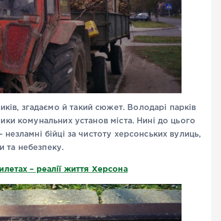
ів, згадаємо й такий сюжет. Володарі парків
ники комунальних установ міста. Нині до цього
– незламні бійці за чистоту херсонських вулиць,
и та небезпеку.
летах – реалії життя Херсона