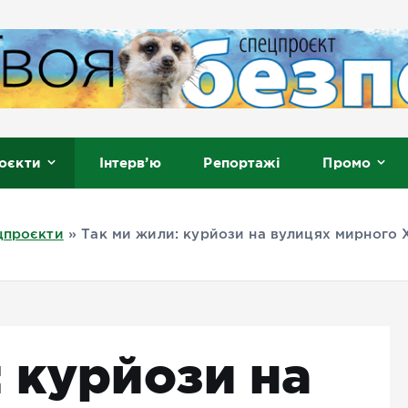
, Мелітополь
оєкти
Інтерв’ю
Репортажі
Промо
цпроєкти
»
Так ми жили: курйози на вулицях мирного 
 курйози на