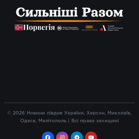
© 2026 Новини півдня України, Херсон, Миколаїв,
Одеса, Мелітополь | Всі права захищені