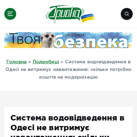
П
е
р
е
Новини півдня України, Херсон,
й
Миколаїв, Одеса, Мелітополь
т
и
д
Головна
»
Подробиці
»
Система водовідведення в
о
Одесі не витримує навантаження: скільки потрібно
в
коштів на модернізацію
м
і
с
т
у
Система водовідведення в
Одесі не витримує