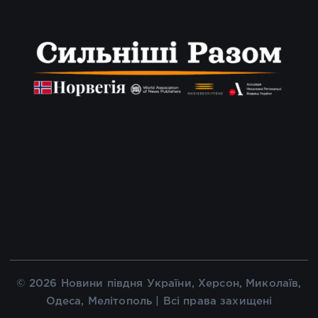
© 2026 Новини півдня України, Херсон, Миколаїв,
Одеса, Мелітополь | Всі права захищені