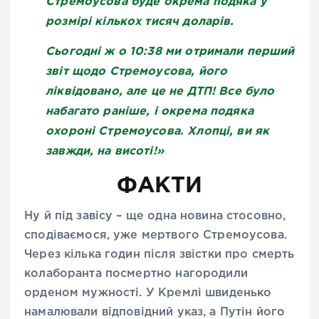
Стремоусова буде окрема подяка у
розмірі кількох тисяч доларів.
Сьогодні ж о 10:38 ми отримали перший
звіт щодо Стремоусова, його
ліквідовано, але це не ДТП! Все було
набагато раніше, і окрема подяка
охороні Стремоусова. Хлопці, ви як
завжди, на висоті!»
ФАКТИ
Ну й під завісу – ще одна новина стосовно,
сподіваємося, уже мертвого Стремоусова.
Через кілька годин після звістки про смерть
колаборанта посмертно нагородили
орденом мужності. У Кремлі швиденько
намалювали відповідний указ, а Путін його