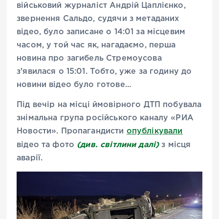
військовий журналіст Андрій Цаплієнко,
звернення Сальдо, судячи з метаданих
відео, було записане о 14:01 за місцевим
часом, у той час як, нагадаємо, перша
новина про загибель Стремоусова
з’явилася о 15:01. Тобто, уже за годину до
новини відео було готове…
Під вечір на місці ймовірного ДТП побувала
знімальна група російського каналу «РИА
Новости». Пропагандисти
опублікували
(див. світлини далі)
відео та фото
з місця
аварії.