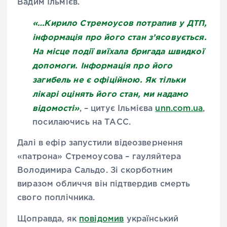
Вадим Ільмієв.
«…Кирило Стремоусов потрапив у ДТП,
інформація про його стан з’ясовується.
На місце події виїхала бригада швидкої
допомоги. Інформація про його
загибель не є офіційною. Як тільки
лікарі оцінять його стан, ми надамо
відомості»
, – цитує Ільмієва
unn.com.ua
,
посилаючись на ТАСС.
Далі в ефір запустили відеозвернення
«патрона» Стремоусова – гауляйтера
Володимира Сальдо. Зі скорботним
виразом обличчя він підтвердив смерть
свого поплічника.
Щоправда, як
повідомив
український