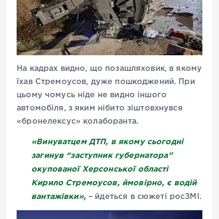
На кадрах видно, що позашляховик, в якому
їхав Стремоусов, дуже пошкоджений. При
цьому чомусь ніде не видно іншого
автомобіля, з яким нібито зіштовхнувся
«бронелексус» колаборанта.
«Винуватцем ДТП, в якому сьогодні
загинув “заступник губернатора”
окупованої Херсонської області
Кирило Стремоусов, ймовірно, є водій
вантажівки»,
– йдеться в сюжеті росЗМІ.