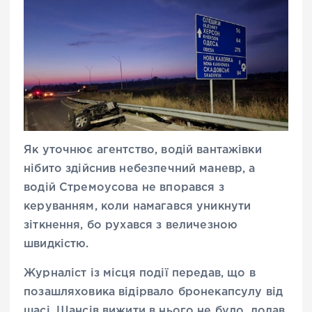
Як уточнює агентство, водій вантажівки
нібито здійснив небезпечний маневр, а
водій Стремоусова не впорався з
керуванням, коли намагався уникнути
зіткнення, бо рухався з величезною
швидкістю.
Журналіст із місця події передав, що в
позашляховика відірвало бронекапсулу від
шасі. Шансів вижити в нього не було, додав