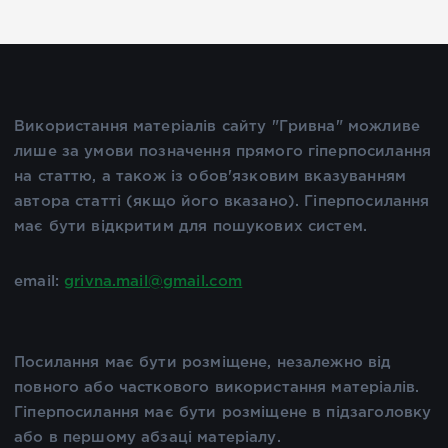
Використання матеріалів сайту "Гривна" можливе
лише за умови позначення прямого гіперпосилання
на статтю, а також із обов'язковим вказуванням
автора статті (якщо його вказано). Гіперпосилання
має бути відкритим для пошукових систем.
email:
grivna.mail@gmail.com
Посилання має бути розміщене, незалежно від
повного або часткового використання матеріалів.
Гіперпосилання має бути розміщене в підзаголовку
або в першому абзаці матеріалу.