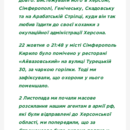
довго. Вистежували його в Херсоні,
Сімферополі, Генічеську, Скадовську
та на Арабатській Стрілці, куди він так
любив їздити до своєї коханки з
окупаційної адміністрації Херсона.
22 жовтня о 21:48 у місті Сімферополь
Кирило було помічено у ресторані
«Айвазовський» на вулиці Турецькій
30, за чаркою горілки. Тоді ми
зафіксували, що охорони у нього
поменшало.
2 Листопада ми почали масове
розсилання нашим агентам в армії рф,
які були відправлені до Херсонської
області, ми попередили, що за