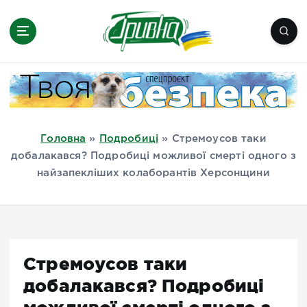
П
е
р
е
Новини півдня України, Херсон,
й
Миколаїв, Одеса, Мелітополь
т
и
д
Головна
»
Подробиці
»
Стремоусов таки
о
добалакався? Подробиці можливої смерті одного з
в
найзапекліших колаборантів Херсонщини
м
і
с
т
у
Стремоусов таки
добалакався? Подробиці