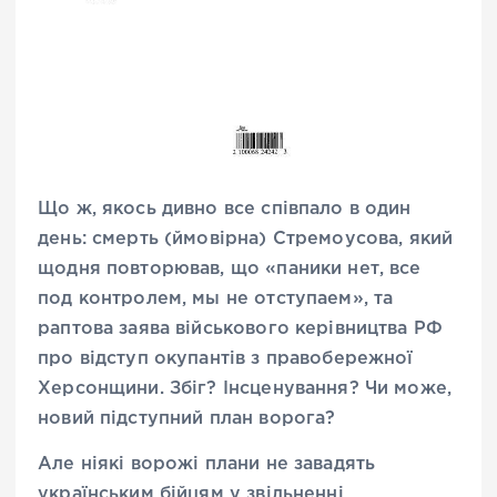
Що ж, якось дивно все співпало в один
день: смерть (ймовірна) Стремоусова, який
щодня повторював, що «паники нет, все
под контролем, мы не отступаем», та
раптова заява військового керівництва РФ
про відступ окупантів з правобережної
Херсонщини. Збіг? Інсценування? Чи може,
новий підступний план ворога?
Але ніякі ворожі плани не завадять
українським бійцям у звільненні