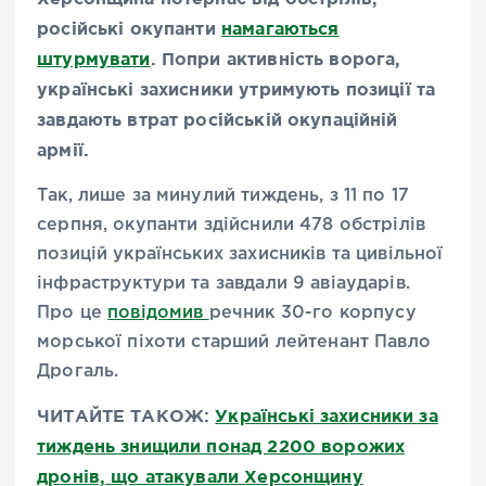
російські окупанти
намагаються
штурмувати
. Попри активність ворога,
українські захисники утримують позиції та
завдають втрат російській окупаційній
армії.
Так, лише за минулий тиждень, з 11 по 17
серпня, окупанти здійснили 478 обстрілів
позицій українських захисників та цивільної
інфраструктури та завдали 9 авіаударів.
Про це
повідомив
речник 30-го корпусу
морської піхоти старший лейтенант Павло
Дрогаль.
ЧИТАЙТЕ ТАКОЖ:
Українські захисники за
тиждень знищили понад 2200 ворожих
дронів, що атакували Херсонщину