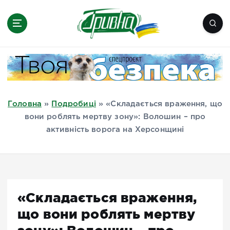
П
е
р
е
Новини півдня України, Херсон,
й
Миколаїв, Одеса, Мелітополь
т
и
д
Головна
»
Подробиці
»
«Складається враження, що
о
вони роблять мертву зону»: Волошин – про
в
активність ворога на Херсонщині
м
і
с
т
у
«Складається враження,
що вони роблять мертву