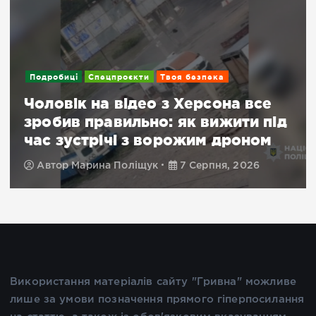
Подробиці
Спецпроєкти
Твоя безпека
Чоловік на відео з Херсона все
зробив правильно: як вижити під
час зустрічі з ворожим дроном
Автор
Марина Поліщук
7 Серпня, 2026
Використання матеріалів сайту "Гривна" можливе
лише за умови позначення прямого гіперпосилання