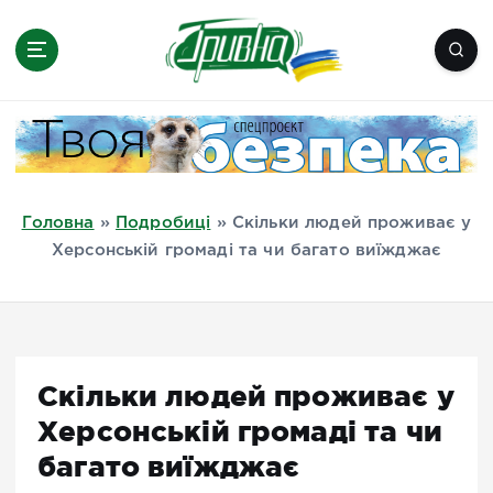
П
е
р
е
Новини півдня України, Херсон,
й
Миколаїв, Одеса, Мелітополь
т
и
д
Головна
»
Подробиці
»
Скільки людей проживає у
о
Херсонській громаді та чи багато виїжджає
в
м
і
с
т
Скільки людей проживає у
у
Херсонській громаді та чи
багато виїжджає