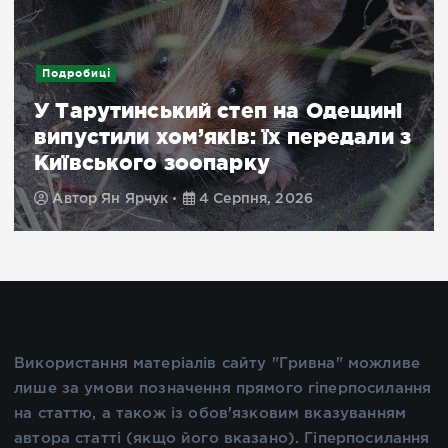
Подробиці
У Тарутинський степ на Одещині
випустили хом’яків: їх передали з
Київського зоопарку
Автор
Ян Ярчук
4 Серпня, 2026
Використання матеріалів сайту "Гривна" можливе
лише за умови позначення прямого гіперпосилання
на статтю, а також із обов'язковим вказуванням
автора статті (якщо його вказано). Гіперпосилання