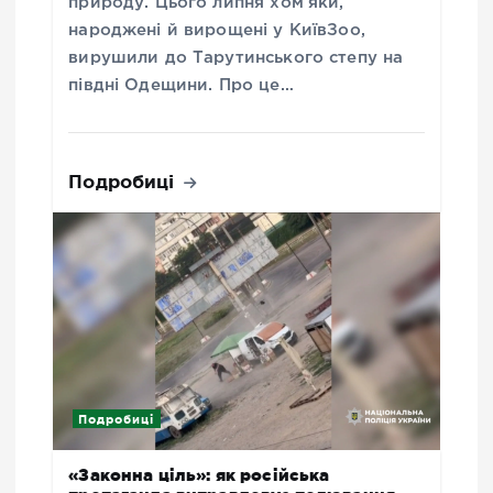
природу. Цього липня хом’яки,
народжені й вирощені у КиївЗоо,
вирушили до Тарутинського степу на
півдні Одещини. Про це…
Подробиці
Подробиці
«Законна ціль»: як російська