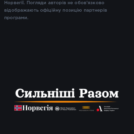
Норвегії. Погляди авторів не обов’язково
відображають офіційну позицію партнерів
програми.