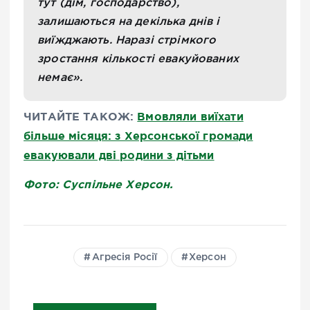
тут (дім, господарство),
залишаються на декілька днів і
виїжджають. Наразі стрімкого
зростання кількості евакуйованих
немає».
ЧИТАЙТЕ ТАКОЖ:
Вмовляли виїхати
більше місяця: з Херсонської громади
евакуювали дві родини з дітьми
Фото: Суспільне Херсон.
Агресія Росії
Херсон