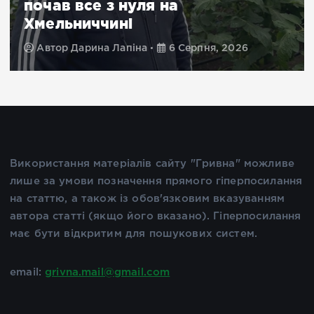
почав все з нуля на
Хмельниччині
Автор
Дарина Лапіна
6 Серпня, 2026
Використання матеріалів сайту "Гривна" можливе
лише за умови позначення прямого гіперпосилання
на статтю, а також із обов'язковим вказуванням
автора статті (якщо його вказано). Гіперпосилання
має бути відкритим для пошукових систем.
email:
grivna.mail@gmail.com