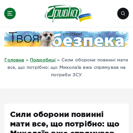
П
е
р
е
Новини півдня України, Херсон,
й
Миколаїв, Одеса, Мелітополь
т
и
д
Головна
»
Подробиці
»
Сили оборони повинні мати
о
все, що потрібно: що Миколаїв вже спрямував на
в
потреби ЗСУ
м
і
с
т
у
Сили оборони повинні
мати все, що потрібно: що