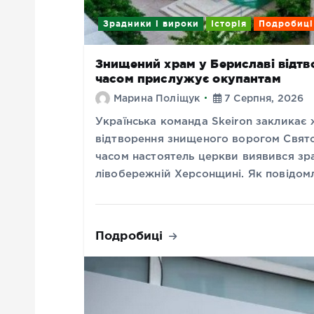
Зрадники і вироки
Історія
Подробиці
Знищений храм у Бериславі відтво
часом прислужує окупантам
Марина Поліщук
7 Серпня, 2026
Українська команда Skeiron закликає
відтворення знищеного ворогом Свято
часом настоятель церкви виявився зр
лівобережній Херсонщині. Як повідом
Подробиці