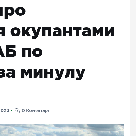
про
я окупантами
АБ по
за минулу
2023
0 Коментарі