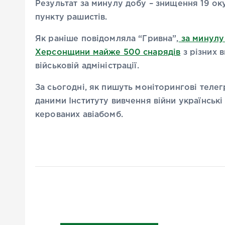
Результат за минулу добу – знищення 19 ок
пункту рашистів.
Як раніше повідомляла “Гривна”,
за минулу
Херсонщини майже 500 снарядів
з різних 
військовій адміністрації.
За сьогодні, як пишуть моніторингові телег
даними Інституту вивчення війни українські
керованих авіабомб.