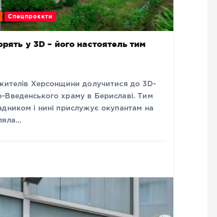
Спецпроєкти
рять у 3D – його настоятель тим
 жителів Херсонщини долучитися до 3D-
-Введенського храму в Бериславі. Тим
адником і нині прислужує окупантам на
ляла…