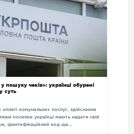
у пошуку чеків»: українці обурені
у суть
и оплаті комунальних послуг, здійснення
имані посилки українці мають надати свій
е, ідентифікаційний код ще…