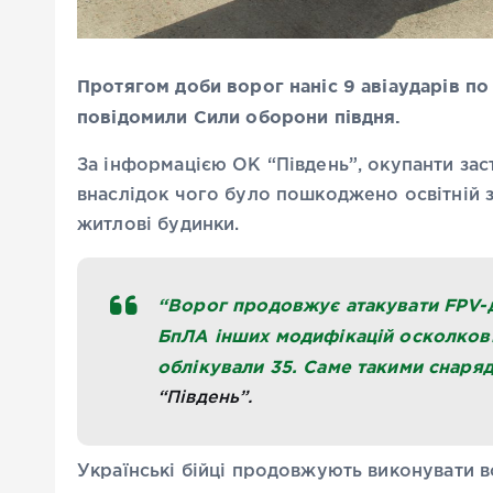
Протягом доби ворог наніс 9 авіаударів п
повідомили Сили оборони півдня.
За інформацією ОК “Південь”, окупанти зас
внаслідок чого було пошкоджено освітній з
житлові будинки.
“Ворог продовжує атакувати FPV-др
БпЛА інших модифікацій осколкові 
облікували 35. Саме такими снаря
“Південь”.
Українські бійці продовжують виконувати 