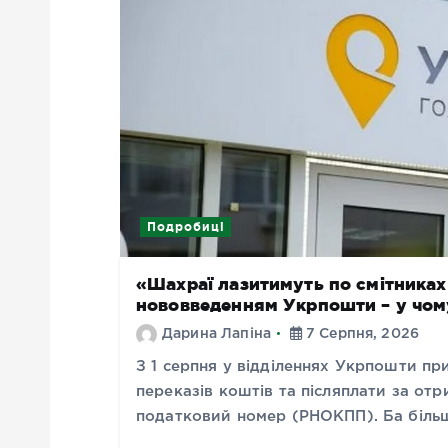
Подробиці
«Шахраї лазитимуть по смітниках 
нововведенням Укрпошти – у чом
Дарина Лапіна
7 Серпня, 2026
З 1 серпня у відділеннях Укрпошти пр
переказів коштів та післяплати за отр
податковий номер (РНОКПП). Ба більш