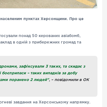
о населеним пунктах Херсонщини. Про це
тосували понад 50 керованих авіабомб,
аклад в одній з прибережних громад та
онами, зафіксували 3 таких, та скидає з
боєприпаси – таких випадків за добу
дами поранено 2 людей”
, – повідомили в ОК
вогневі завдання на Херсонському напрямку.