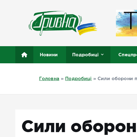
П
е
р
е
й
т
Новини півдня України, Херсон, Миколаїв, Одеса
и
Новини
Подробиці
Спецпр
д
о
в
Головна
»
Подробиці
»
Сили оборони п
м
і
с
т
у
Сили оборон