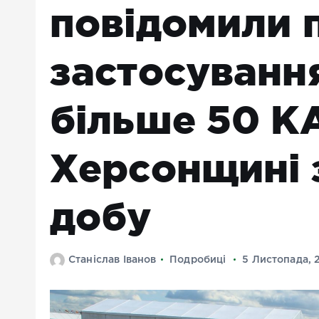
повідомили 
застосуванн
більше 50 К
Херсонщині 
добу
Станіслав Іванов
Подробиці
5 Листопада, 