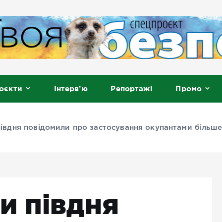
, Мелітополь
оєкти
Інтерв’ю
Репортажі
Промо
івдня повідомили про застосування окупантами більш
и півдня