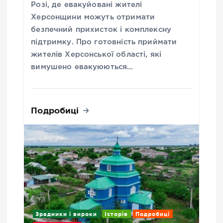
Розі, де евакуйовані жителі
Херсонщини можуть отримати
безпечний прихисток і комплексну
підтримку. Про готовність приймати
жителів Херсонської області, які
вимушено евакуюються…
Подробиці
Зрадники і вироки
Історія
Подробиці