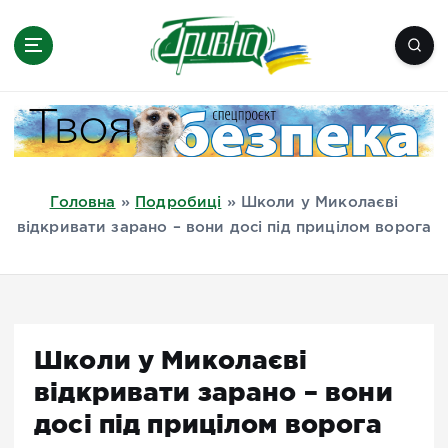
П
е
р
е
Новини півдня України, Херсон,
й
Миколаїв, Одеса, Мелітополь
т
и
д
Головна
»
Подробиці
»
Школи у Миколаєві
о
відкривати зарано – вони досі під прицілом ворога
в
м
і
с
т
Школи у Миколаєві
у
відкривати зарано – вони
досі під прицілом ворога