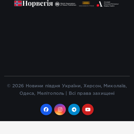
© 2026 Новини півдня України, Херсон, Миколаїв,
Одеса, Мелітополь | Всі права захищені