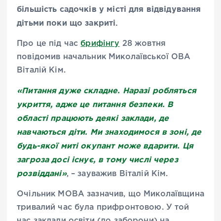
більшість садочків у місті для відвідування
дітьми поки що закриті.
Про це під час
брифінгу
28 жовтня
повідомив начальник Миколаївської ОВА
Віталій Кім.
«Питання дуже складне. Наразі робляться
укриття, адже це питання безпеки. В
області працюють деякі заклади, де
навчаються діти. Ми знаходимося в зоні, де
будь-якої миті окупант може вдарити. Ця
загроза досі існує, в тому числі через
розвіддані»
, – зауважив Віталій Кім.
Очільник МОВА зазначив, що Миколаївщина
тривалий час була прифронтовою. У той
час заклади освіти (до заборони) на