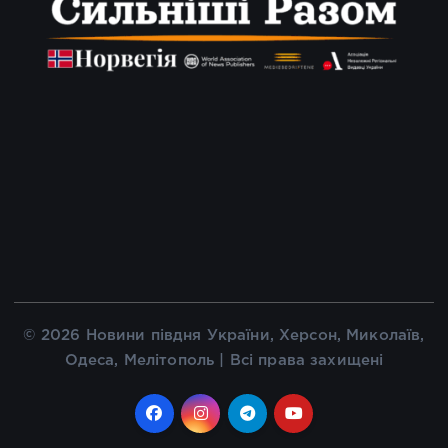
© 2026 Новини півдня України, Херсон, Миколаїв,
Одеса, Мелітополь | Всі права захищені