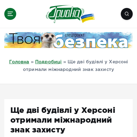
П
е
р
е
Новини півдня України, Херсон,
й
Миколаїв, Одеса, Мелітополь
т
и
д
Головна
»
Подробиці
»
Ще дві будівлі у Херсоні
о
отримали міжнародний знак захисту
в
м
і
с
т
Ще дві будівлі у Херсоні
у
отримали міжнародний
знак захисту