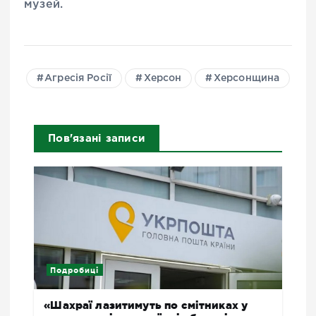
музей.
Агресія Росії
Херсон
Херсонщина
Пов'язані записи
Подробиці
«Шахраї лазитимуть по смітниках у