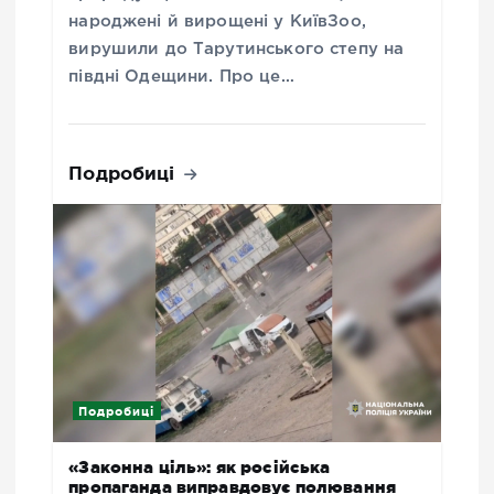
народжені й вирощені у КиївЗоо,
вирушили до Тарутинського степу на
півдні Одещини. Про це…
Подробиці
Подробиці
«Законна ціль»: як російська
пропаганда виправдовує полювання