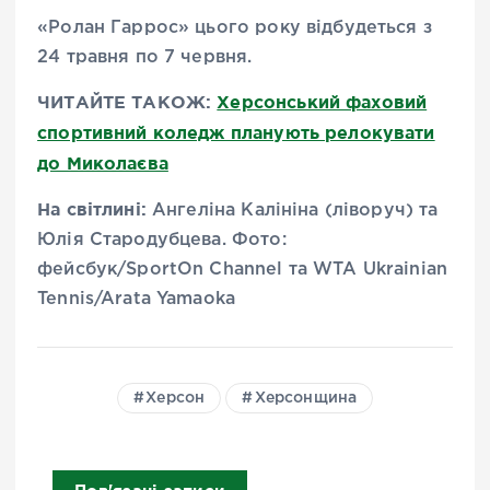
«Ролан Гаррос» цього року відбудеться з
24 травня по 7 червня.
ЧИТАЙТЕ ТАКОЖ:
Херсонський фаховий
спортивний коледж планують релокувати
до Миколаєва
На світлині:
Ангеліна Калініна (ліворуч) та
Юлія Стародубцева. Фото:
фейсбук/SportOn Channel та WTA Ukrainian
Tennis/Arata Yamaoka
Херсон
Херсонщина