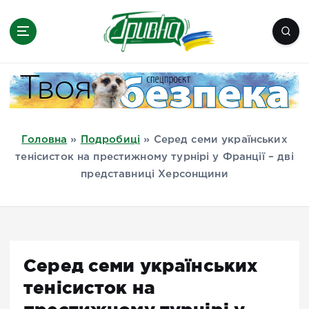
П
е
р
е
Новини півдня України, Херсон,
й
Миколаїв, Одеса, Мелітополь
т
и
д
Головна
»
Подробиці
»
Серед семи українських
о
тенісисток на престижному турнірі у Франції – дві
в
представниці Херсонщини
м
і
с
т
у
Серед семи українських
тенісисток на