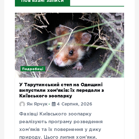
Пов'язані записи
Подробиці
У Тарутинський степ на Одещині
випустили хом’яків: їх передали з
Київського зоопарку
Ян Ярчук
4 Серпня, 2026
Фахівці Київського зоопарку
реалізують програму розведення
хом’яків та їх повернення у дику
природу. Цього липня хом’яки,