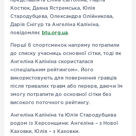
представлять Еліна Світоліна, Марта
Костюк, Даяна Ястремська, Юлія
Стародубцева, Олександра Олійникова,
Дарія Снігур та Ангеліна Калініна,
повідомляє
btu.org.ua
.
Перші 6 спортсменок напряму потрапили
до списку учасниць основної сітки, тоді як
Ангеліна Калініна скористалася
«спеціальним рейтингом». Його
використовують для повернення гравців
після тривалих травм або перерв, даючи їм
змогу потрапити до основної сітки без
високого поточного рейтингу.
Ангеліна Калініна та Юлія Стародубцева
родом із Херсонщини: Ангеліна – з Нової
Каховки, Юлія – з Каховки.