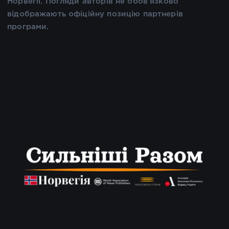
Норвегії. Погляди авторів не обов’язково
відображають офіційну позицію партнерів
програми.