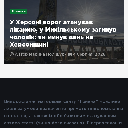
Подробиці
«Законна ціль»: як російська
пропаганда виправдовує
полювання дроном на продавця
овочів у Херсоні
Автор
Марина Поліщук
4 Серпня, 2026
Використання матеріалів сайту "Гривна" можливе
лише за умови позначення прямого гіперпосилання
на статтю, а також із обов'язковим вказуванням
автора статті (якщо його вказано). Гіперпосилання