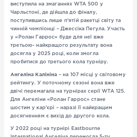
виступила на змаганнях WTA 500 у
Чарльстоні, де дійшла до фіналу,
поступившись лише п’ятій ракетці світу та
чинній чемпіонці – Джессіка Пегула. Участь
у «Ролан Гаррос» буде для неї вже
третьою- найкращого результату вона
досягла у 2025 році, коли змогла
пробитися до третього кола турніру.
Ангеліна Калініна
– на 107 місці у світовому
рейтингу. У поточному сезоні вона вже
двічі перемагала на турнірах серії WTA 125.
Для Ангеліни «Ролан Гаррос» стане
шостим у кар’єрі – наразі її найкращим
досягненням є вихід до другого кола.
У 2022 році на турнірі Eastbourne
International Ангеліна перемогла 5-ту