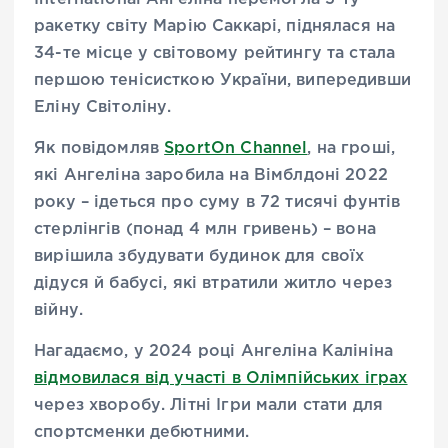
ракетку світу Марію Саккарі, піднялася на
34-те місце у світовому рейтингу та стала
першою тенісисткою України, випередивши
Еліну Світоліну.
Як повідомляв
SportOn Channel
, на гроші,
які Ангеліна заробила на Вімблдоні 2022
року – ідеться про суму в 72 тисячі фунтів
стерлінгів (понад 4 млн гривень) – вона
вирішила збудувати будинок для своїх
дідуся й бабусі, які втратили житло через
війну.
Нагадаємо, у 2024 році Ангеліна Калініна
відмовилася від участі в Олімпійських іграх
через хворобу. Літні Ігри мали стати для
спортсменки дебютними.