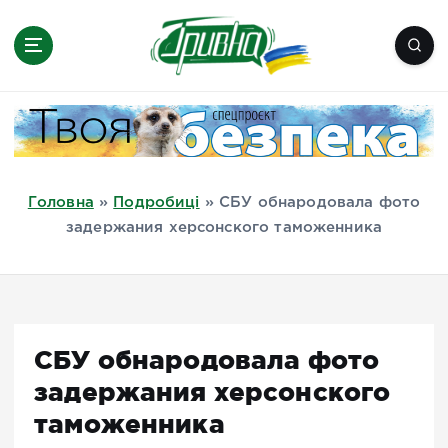
П
е
р
е
Новини півдня України, Херсон,
й
Миколаїв, Одеса, Мелітополь
т
и
д
Головна
»
Подробиці
»
СБУ обнародовала фото
о
задержания херсонского таможенника
в
м
і
с
т
СБУ обнародовала фото
у
задержания херсонского
таможенника