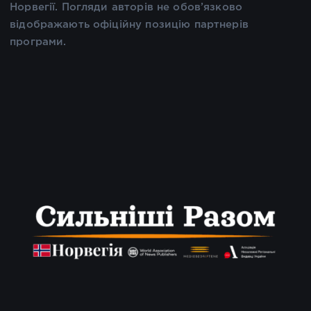
Норвегії. Погляди авторів не обов’язково
відображають офіційну позицію партнерів
програми.