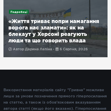
Подробиці
«Життя триває попри намагання
ворога нас зламати»: як на
блекаут у Херсоні реагують
люди та що говорить влада
Автор
Дарина Лапіна
6 Серпня, 2026
Використання матеріалів сайту "Гривна" можливе
лише за умови позначення прямого гіперпосилання
на статтю, а також із обов'язковим вказуванням
автора статті (якщо його вказано). Гіперпосилання