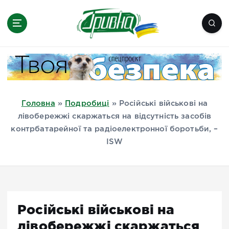
П
е
р
е
Новини півдня України, Херсон,
й
Миколаїв, Одеса, Мелітополь
т
и
д
Головна
»
Подробиці
»
Російські військові на
о
лівобережжі скаржаться на відсутність засобів
в
контрбатарейної та радіоелектронної боротьби, –
м
ISW
і
с
т
у
Російські військові на
лівобережжі скаржаться