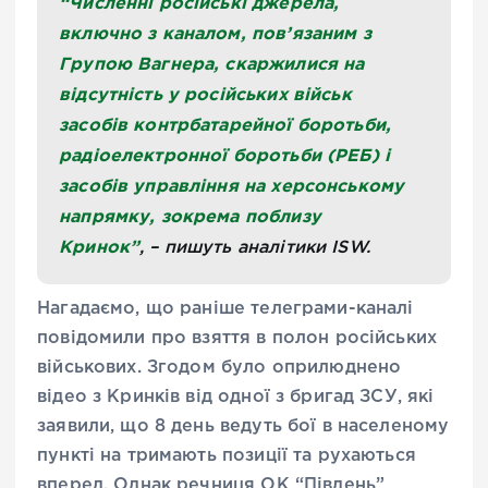
“Численні російські джерела,
включно з каналом, пов’язаним з
Групою Вагнера, скаржилися на
відсутність у російських військ
засобів контрбатарейної боротьби,
радіоелектронної боротьби (РЕБ) і
засобів управління на херсонському
напрямку, зокрема поблизу
Кринок”
, – пишуть аналітики ISW.
Нагадаємо, що раніше телеграми-каналі
повідомили про взяття в полон російських
військових. Згодом було оприлюднено
відео з Кринків від одної з бригад ЗСУ, які
заявили, що 8 день ведуть бої в населеному
пункті на тримають позиції та рухаються
вперед. Однак речниця ОК “Південь”