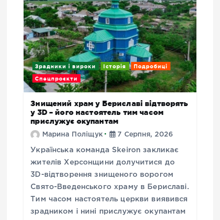
Зрадники і вироки
Історія
Подробиці
Спецпроєкти
Знищений храм у Бериславі відтворять
у 3D – його настоятель тим часом
прислужує окупантам
Марина Поліщук
7 Серпня, 2026
Українська команда Skeiron закликає
жителів Херсонщини долучитися до
3D-відтворення знищеного ворогом
Свято-Введенського храму в Бериславі.
Тим часом настоятель церкви виявився
зрадником і нині прислужує окупантам