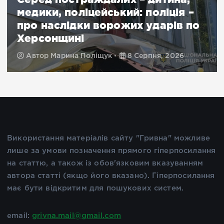
медики, поліцейський: поліція –
про наслідки ворожих ударів по
Херсонщині
Автор
Марина Поліщук
8 Серпня, 2026
Використання матеріалів сайту "Гривна" можливе
лише за умови позначення прямого гіперпосилання
на статтю, а також із обов'язковим вказуванням
автора статті (якщо його вказано). Гіперпосилання
має бути відкритим для пошукових систем.
email:
grivna.mail@gmail.com