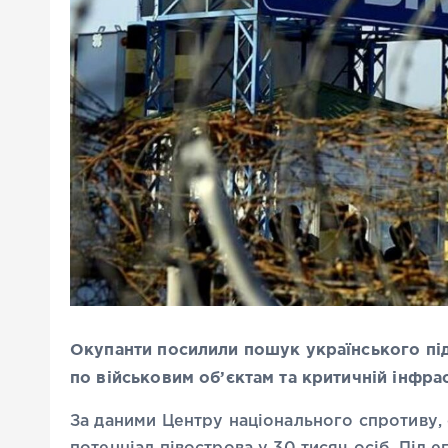
Окупанти посилили пошук українського підп
по військовим об’єктам та критичній інфра
За даними Центру національного спротиву,