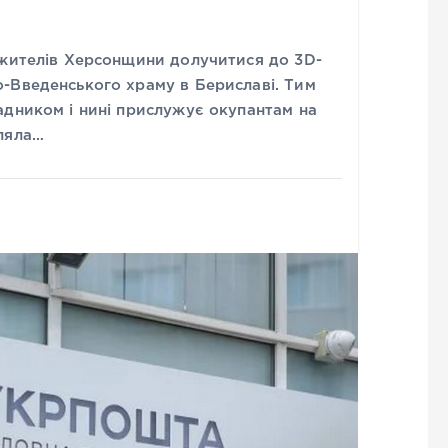
 жителів Херсонщини долучитися до 3D-
-Введенського храму в Бериславі. Тим
адником і нині прислужує окупантам на
ляла…