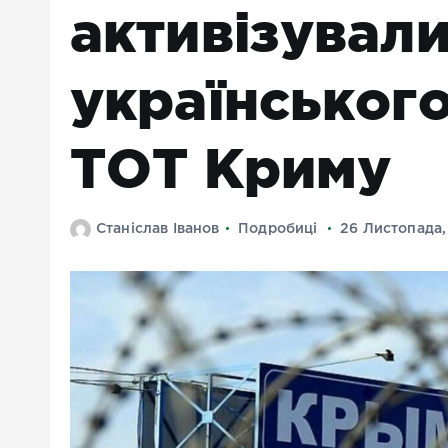
активізувал
українського
ТОТ Криму
Станіслав Іванов
Подробиці
26 Листопада,