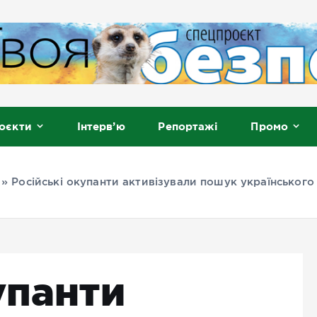
, Мелітополь
оєкти
Інтерв’ю
Репортажі
Промо
»
Російські окупанти активізували пошук українського
упанти