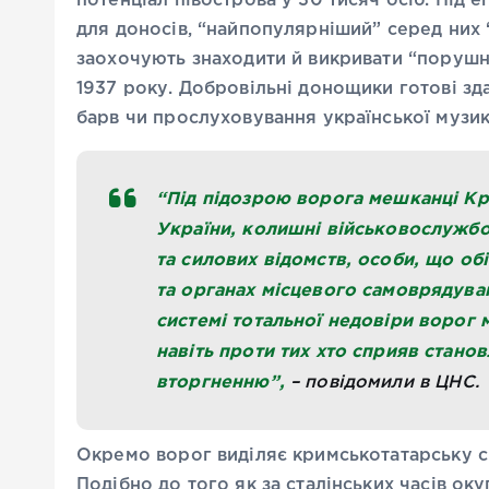
потенціал півострова у 30 тисяч осіб. Під
для доносів, “найпопулярніший” серед них
заохочують знаходити й викривати “порушн
1937 року. Добровільні донощики готові зда
барв чи прослуховування української музи
“Під підозрою ворога мешканці Кри
України, колишні військовослужбо
та силових відомств, особи, що об
та органах місцевого самоврядуван
системі тотальної недовіри ворог
навіть проти тих хто сприяв станов
вторгненню”,
– повідомили в ЦНС.
Окремо ворог виділяє кримськотатарську сп
Подібно до того як за сталінських часів ок