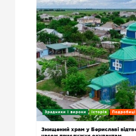
Зрадники і вироки
Історія
Подробиці
Знищений храм у Бериславі відтво
часом прислужує окупантам