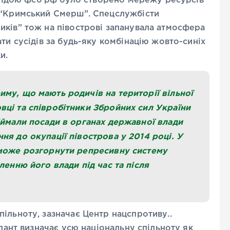
 егідою фсб рф було створено мережу ресурсів
 “Кримський Смерш”. Спецслужбісти
иків” тож на півострові запанувала атмосфера
ти сусідів за будь-яку комбінацію жовто-синіх
ки.
му, що мають родичів на території вільної
вці та співробітники Збройних сил України
іймали посади в органах державної влади
ня до окупації півострова у 2014 році. У
 може розгорнути репресивну систему
ленню його влади під час та після
ільноту, зазначає Центр нацспротиву..
упант визначає усю національну спільноту як