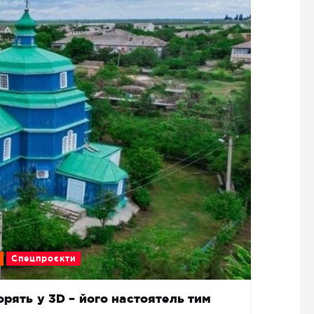
Спецпроєкти
рять у 3D – його настоятель тим