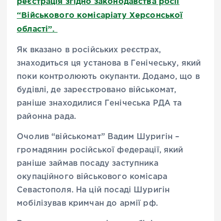
реєстрація згідно законодавства росії
“Військового комісаріату Херсонської
області”.
Як вказано в російських реєстрах,
знаходиться ця установа в Генічеську, який
поки контролюють окупанти. Додамо, що в
будівлі, де зареєстровано військомат,
раніше знаходилися Генічеська РДА та
районна рада.
Очолив “військомат” Вадим Шуригін –
громадянин російської федерації, який
раніше займав посаду заступника
окупаційного військового комісара
Севастополя. На цій посаді Шуригін
мобілізував кримчан до армії рф.