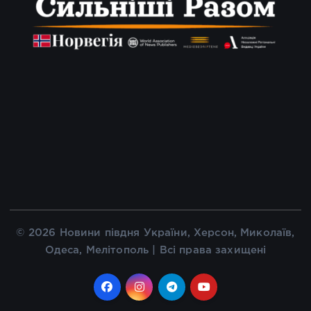
© 2026 Новини півдня України, Херсон, Миколаїв,
Одеса, Мелітополь | Всі права захищені