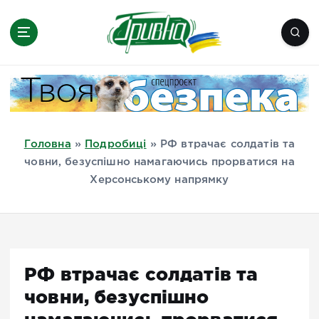
П
е
р
е
Новини півдня України, Херсон,
й
Миколаїв, Одеса, Мелітополь
т
и
д
Головна
»
Подробиці
»
РФ втрачає солдатів та
о
човни, безуспішно намагаючись прорватися на
в
Херсонському напрямку
м
і
с
т
у
РФ втрачає солдатів та
човни, безуспішно