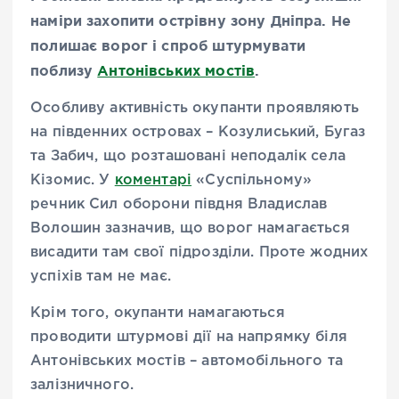
наміри захопити острівну зону Дніпра. Не
полишає ворог і спроб штурмувати
поблизу
Антонівських мостів
.
Особливу активність окупанти проявляють
на південних островах – Козулиський, Бугаз
та Забич, що розташовані неподалік села
Кізомис. У
коментарі
«Суспільному»
речник Сил оборони півдня Владислав
Волошин зазначив, що ворог намагається
висадити там свої підрозділи. Проте жодних
успіхів там не має.
Крім того, окупанти намагаються
проводити штурмові дії на напрямку біля
Антонівських мостів – автомобільного та
залізничного.