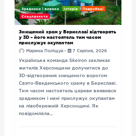
Зрадники і вироки
Історія
Подробиці
Спецпроєкти
Знищений храм у Бериславі відтворять
у 3D – його настоятель тим часом
прислужує окупантам
Марина Поліщук
7 Серпня, 2026
Українська команда Skeiron закликає
жителів Херсонщини долучитися до
3D-відтворення знищеного ворогом
Свято-Введенського храму в Бериславі.
Тим часом настоятель церкви виявився
зрадником і нині прислужує окупантам
на лівобережній Херсонщині. Як
повідомляла…