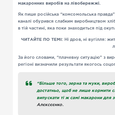
макаронних виробів на лівобережжі.
Як пише російська “комсомольська правда”
каналі обурився слабким виробництвом хліб
в тій частині, яка поки знаходиться під оку
ЧИТАЙТЕ ПО ТЕМІ:
Ні дров, ні вугілля: ж
За його словами, “плачевну ситуацію” з ви
регіоні визначили результати якогось соцо
“Більше того, зерна та муки, вироб
достатньо, щоб не лише кормити са
випускати ті ж самі макарони для 
Алєксєєнко.