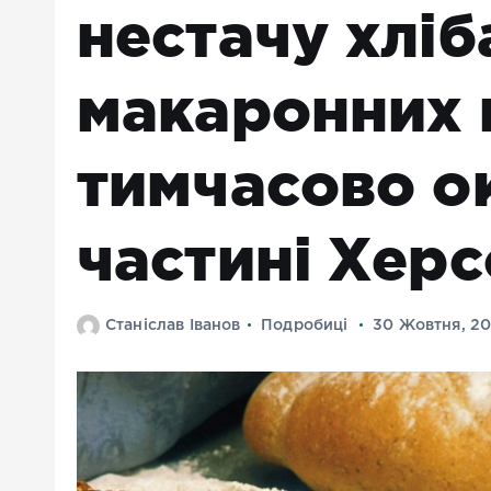
нестачу хліб
макаронних 
тимчасово о
частині Хер
Станіслав Іванов
Подробиці
30 Жовтня, 2