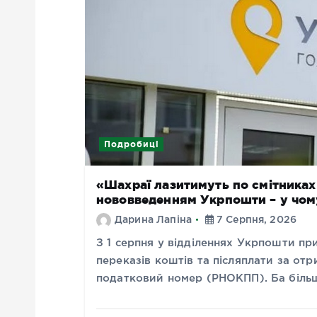
Подробиці
«Шахраї лазитимуть по смітниках 
нововведенням Укрпошти – у чом
Дарина Лапіна
7 Серпня, 2026
З 1 серпня у відділеннях Укрпошти пр
переказів коштів та післяплати за отр
податковий номер (РНОКПП). Ба більш