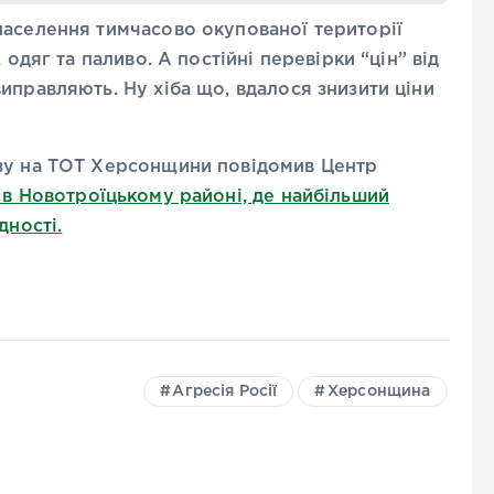
населення тимчасово окупованої території
 одяг та паливо. А постійні перевірки “цін” від
иправляють. Ну хіба що, вдалося знизити ціни
изу на ТОТ Херсонщини повідомив Центр
 в Новотроїцькому районі, де найбільший
дності.
Агресія Росії
Херсонщина