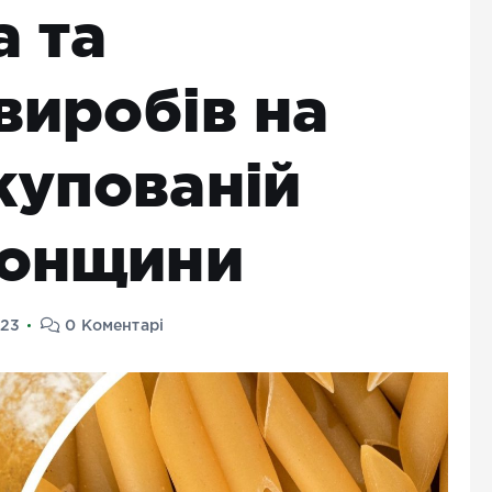
а та
виробів на
купованій
сонщини
023
0 Коментарі