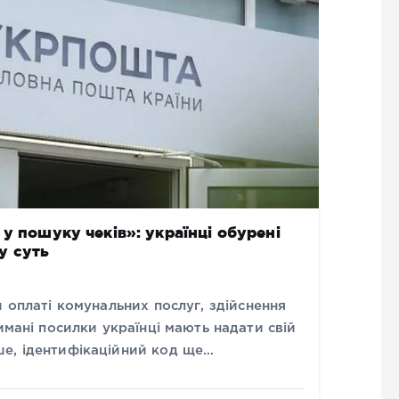
у пошуку чеків»: українці обурені
у суть
и оплаті комунальних послуг, здійснення
имані посилки українці мають надати свій
е, ідентифікаційний код ще…