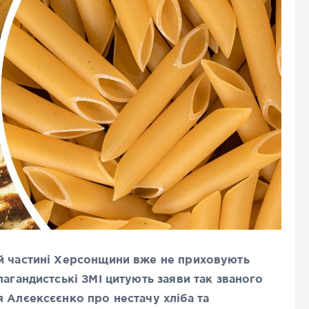
ій частині Херсонщини вже не приховують
пагандистські ЗМІ цитують заяви так званого
 Алєексєєнко про нестачу хліба та