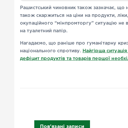
Рашистський чиновник також зазначає, що 
також скаржиться на ціни на продукти, ліки,
окупаційного “мінпромторгу” ситуацію не в
на туалетний папір.
Нагадаємо, що раніше про гуманітарну кр
національного спротиву.
Найгірша ситуація
дефіцит продуктів та товарів першої необхі
Пов'язані записи