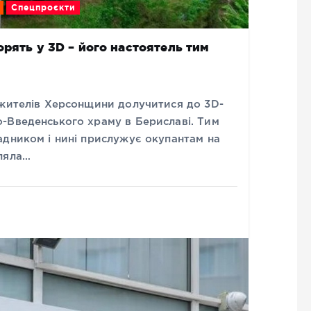
Спецпроєкти
рять у 3D – його настоятель тим
 жителів Херсонщини долучитися до 3D-
-Введенського храму в Бериславі. Тим
адником і нині прислужує окупантам на
ляла…