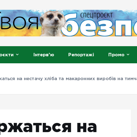
, Мелітополь
оєкти
Інтерв’ю
Репортажі
Промо
аться на нестачу хліба та макаронних виробів на тим
ржаться на