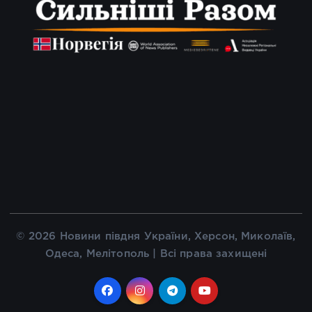
© 2026 Новини півдня України, Херсон, Миколаїв,
Одеса, Мелітополь | Всі права захищені