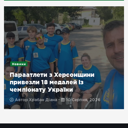
Подробиці
У соцмережах – «все пропало»
соціології – інша картина: що
жителі півдня думають про мир
війну
Автор
Марина Поліщук
10 Серпня, 2026