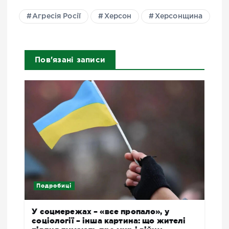
Агресія Росії
Херсон
Херсонщина
Пов'язані записи
Подробиці
У соцмережах – «все пропало», у
соціології – інша картина: що жителі