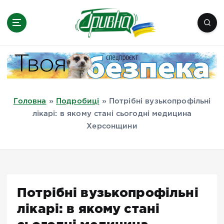
П
е
р
е
Новини півдня України, Херсон,
й
Миколаїв, Одеса, Мелітополь
т
и
д
Головна
»
Подробиці
»
Потрібні вузькопрофільні
о
лікарі: в якому стані сьогодні медицина
в
Херсонщини
м
і
с
т
у
Потрібні вузькопрофільні
лікарі: в якому стані