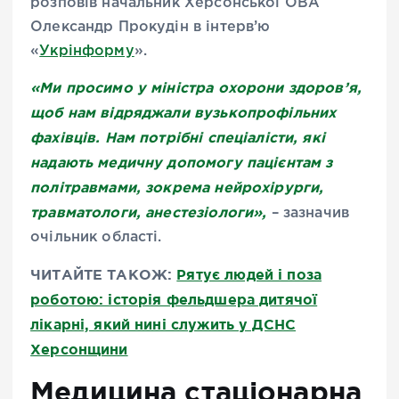
розповів начальник Херсонської ОВА
Олександр Прокудін в інтерв’ю
«
Укрінформу
».
«Ми просимо у міністра охорони здоров’я,
щоб нам відряджали вузькопрофільних
фахівців. Нам потрібні спеціалісти, які
надають медичну допомогу пацієнтам з
політравмами, зокрема нейрохірурги,
травматологи, анестезіологи»,
– зазначив
очільник області.
ЧИТАЙТЕ ТАКОЖ:
Рятує людей і поза
роботою: історія фельдшера дитячої
лікарні, який нині служить у ДСНС
Херсонщини
Медицина стаціонарна