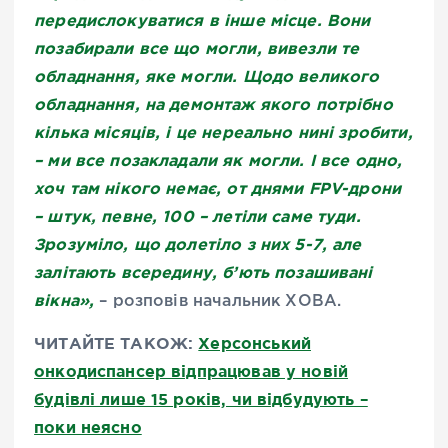
передислокуватися в інше місце. Вони
позабирали все що могли, вивезли те
обладнання, яке могли. Щодо великого
обладнання, на демонтаж якого потрібно
кілька місяців, і це нереально нині зробити,
– ми все позакладали як могли. І все одно,
хоч там нікого немає, от днями FPV-дрони
– штук, певне, 100 – летіли саме туди.
Зрозуміло, що долетіло з них 5-7, але
залітають всередину, б’ють позашивані
вікна»,
– розповів начальник ХОВА.
ЧИТАЙТЕ ТАКОЖ:
Херсонський
онкодиспансер відпрацював у новій
будівлі лише 15 років, чи відбудують –
поки неясно