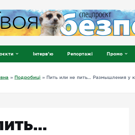
, Мелітополь
оєкти
Інтерв’ю
Репортажі
Промо
овна
»
Подробиці
»
Пить или не пить… Размышления у 
пить…