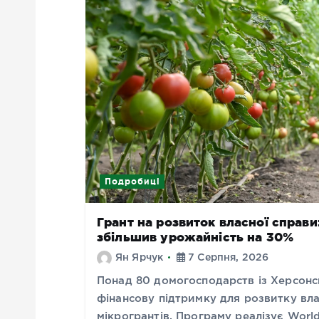
Подробиці
Грант на розвиток власної справ
збільшив урожайність на 30%
Ян Ярчук
7 Серпня, 2026
Понад 80 домогосподарств із Херсонс
фінансову підтримку для розвитку вл
мікрогрантів. Програму реалізує Worl