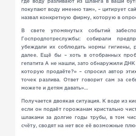
где воду разливают из шланга в ваши бут
покупают воду именно там», – цитирует са
назвал конкретную фирму, которую в опро
В свете упомянутых событий забеспо
Госпродпотреслужбы: собирали предпр
убеждали их соблюдать нормы гигиены, р
далее. Ещё бы – хоть в отобранных проб
гепатита А не нашли, зато обнаружили ДНК
которую продаёте?» – спросил автор эти
точек разлива. Ответ говорит сам за се
можете и детям давать»…
Получается двоякая ситуация. К воде из ки
если он подаёт горожанам кристально чис
шлаками за долгие годы трубы, в том чи
счёту, сводят на нет все её возможные плю