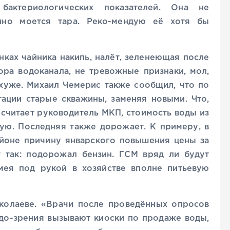
актериологических показателей. Она не
енно моется тара. Реко-мендую её хотя бы
нках чайника накипь, налёт, зеленеющая после
тора водоканала, не тревожные признаки, мол,
хуже. Михаил Чемерис также сообщил, что по
тации старые скважины, заменяя новыми. Что,
, считает руководитель МКП, стоимость воды из
ную. Последняя также дорожает. К примеру, в
йоне причину январского повышения цены за
 так: подорожал бензин. ГСМ вряд ли будут
имея под рукой в хозяйстве вполне питьевую
колаеве. «Врачи после проведённых опросов
одо-зрения вызывают киоски по продаже воды,