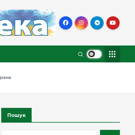
крана
Пошук