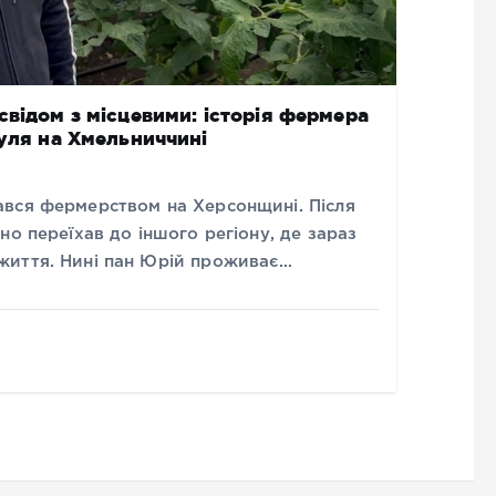
свідом з місцевими: історія фермера
нуля на Хмельниччині
вся фермерством на Херсонщині. Після
но переїхав до іншого регіону, де зараз
життя. Нині пан Юрій проживає…