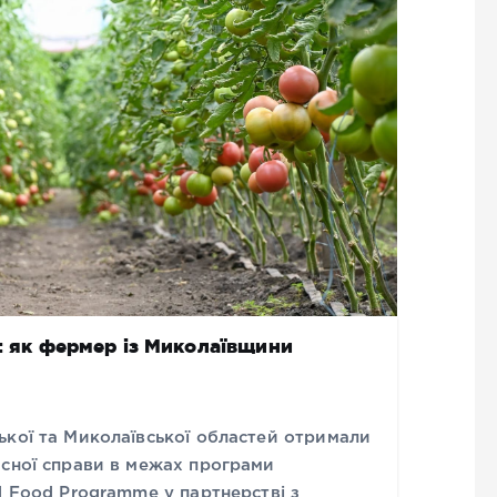
и: як фермер із Миколаївщини
ької та Миколаївської областей отримали
асної справи в межах програми
d Food Programme у партнерстві з