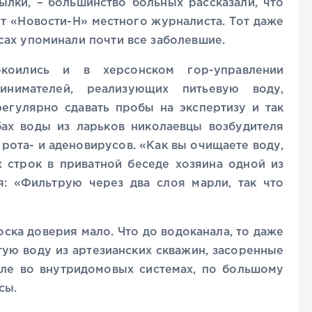
ылки, – большинство больных рассказали, что
йт «Новости-Н» местного журналиста. Тот даже
сах упоминали почти все заболевшие.
коились и в херсонском гор-управлении
инимателей, реализующих питьевую воду,
егулярно сдавать пробы на экспертизу и так
ах воды из ларьков николаевцы возбудителя
 рота- и аденовирусов. «Как вы очищаете воду,
х строк в приватной беседе хозяина одной из
бя: «Фильтрую через два слоя марли, так что
оска доверия мало. Что до водоканала, то даже
тую воду из артезианских скважин, засоренные
сле во внутридомовых системах, по большому
сы.