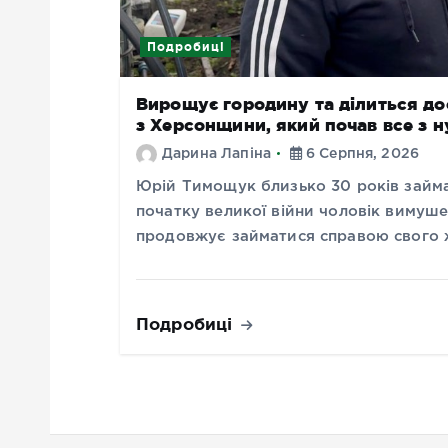
Подробиці
Вирощує городину та ділиться до
з Херсонщини, який почав все з 
Дарина Лапіна
6 Серпня, 2026
Юрій Тимощук близько 30 років займа
початку великої війни чоловік вимуше
продовжує займатися справою свого 
Подробиці