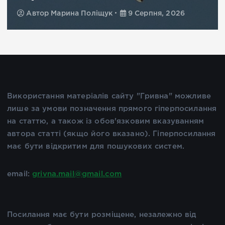
Автор
Марина Поліщук
9 Серпня, 2026
Використання матеріалів сайту "Гривна" можливе
лише за умови позначення прямого гіперпосилання
на статтю, а також із обов'язковим вказуванням
автора статті (якщо його вказано). Гіперпосилання
має бути відкритим для пошукових систем.
email:
grivna.mail@gmail.com
Посилання має бути розміщене, незалежно від