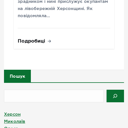
зрадником і нині прислужує окупантам
на лівобережній Херсонщині. Як
повідомляла…
Подробиці
Пошук
Херсон
Миколаїв