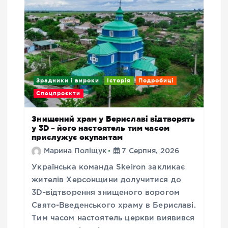
Зрадники і вироки
Історія
Подробиці
Спецпроєкти
Знищений храм у Бериславі відтворять
у 3D – його настоятель тим часом
прислужує окупантам
Марина Поліщук
7 Серпня, 2026
Українська команда Skeiron закликає
жителів Херсонщини долучитися до
3D-відтворення знищеного ворогом
Свято-Введенського храму в Бериславі.
Тим часом настоятель церкви виявився