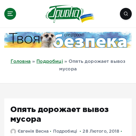
П
е
р
е
Новини півдня України, Херсон,
й
Миколаїв, Одеса, Мелітополь
т
и
д
Головна
»
Подробиці
»
Опять дорожает вывоз
о
мусора
в
м
і
с
т
Опять дорожает вывоз
у
мусора
Євгенія Весна
Подробиці
28 Лютого, 2018