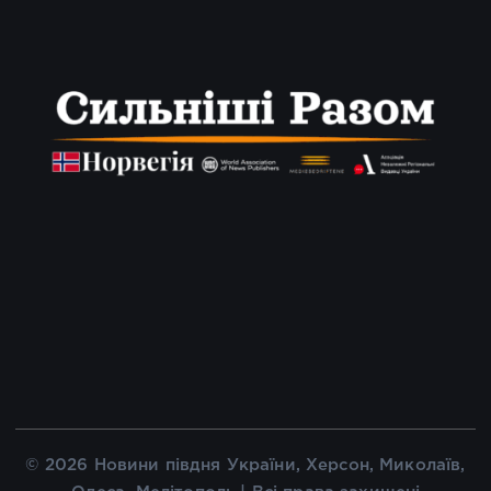
© 2026 Новини півдня України, Херсон, Миколаїв,