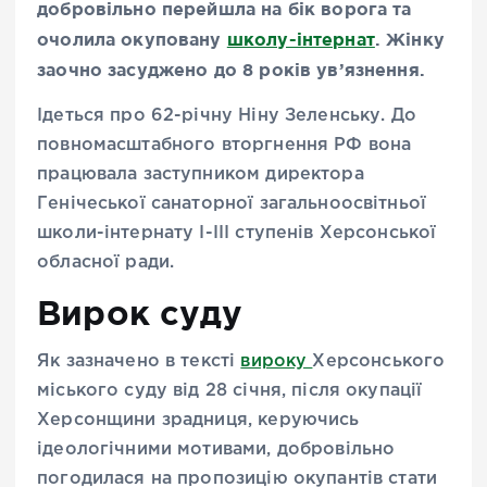
добровільно перейшла на бік ворога та
очолила окуповану
школу-інтернат
. Жінку
заочно засуджено до 8 років ув’язнення.
Ідеться про 62-річну Ніну Зеленську. До
повномасштабного вторгнення РФ вона
працювала заступником директора
Генічеської санаторної загальноосвітньої
школи-інтернату І-ІІІ ступенів Херсонської
обласної ради.
Вирок суду
Як зазначено в тексті
вироку
Херсонського
міського суду від 28 січня, після окупації
Херсонщини зрадниця, керуючись
ідеологічними мотивами, добровільно
погодилася на пропозицію окупантів стати