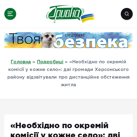
П
е
р
е
Новини півдня України, Херсон,
й
Миколаїв, Одеса, Мелітополь
т
и
д
Головна
»
Подробиці
»
«Необхідно по окремій
о
комісії у кожне село»: дві громади Херсонського
в
району відзвітували про дистанційне обстеження
м
житла
і
с
т
у
«Необхідно по окремій
комісії у кожне село»: дві