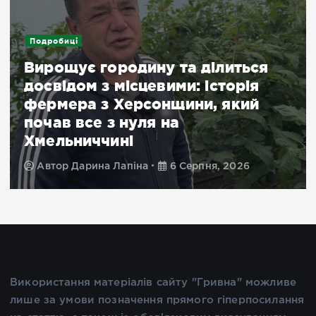
Новини
Ворог двічі атакував
громадський транспорт,
поранено понад 20 людей: як
минув день на Херсонщині
Автор
Ян Ярчук
6 Серпня, 2026
Використання матеріалів сайту "Гривна" можливе
лише за умови позначення прямого гіперпосилання