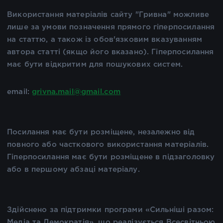
Використання матеріалів сайту "Гривна" можливе
лише за умови позначення прямого гіперпосилання
на статтю, а також із обов'язковим вказуванням
автора статті (якщо його вказано). Гіперпосилання
має бути відкритим для пошукових систем.
email:
grivna.mail@gmail.com
Посилання має бути розміщене, незалежно від
повного або часткового використання матеріалів.
Гіперпосилання має бути розміщене в підзаголовку
або в першому абзаці матеріалу.
Здійснено за підтримки програми «Сильніші разом:
Медіа та Демократія», що реалізується Всесвітньою