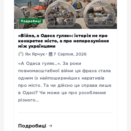
Подробиці
«Війна, а Одеса гуляє»: історія не про
конкретне місто, а про непорозуміння
між українцями
Ян Ярчук
7 Серпня, 2026
«А Одеса гуляє..». За роки
повномасштабної війни ця фраза стала
одним із найпоширеніших наративів
про місто. Та чи дійсно це справа лише
в Одесі? Чи може це про уособлення
різного…
Подробиці