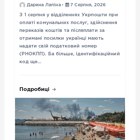
Дарина Лапіна
7 Серпня, 2026
З 1 серпня у відділеннях Укрпошти при
оплаті комунальних послуг, здійснення
переказів коштів та післяплати за
отримані посилки українці мають
надати свій податковий номер
(РНОКПП). Ба більше, ідентифікаційний
код ще…
Подробиці