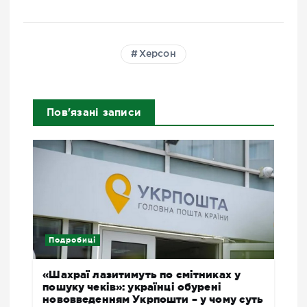
Херсон
Пов'язані записи
Подробиці
«Шахраї лазитимуть по смітниках у
пошуку чеків»: українці обурені
нововведенням Укрпошти – у чому суть