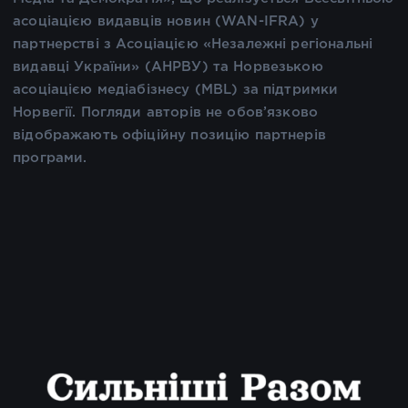
асоціацією видавців новин (WAN-IFRA) у
партнерстві з Асоціацією «Незалежні регіональні
видавці України» (АНРВУ) та Норвезькою
асоціацією медіабізнесу (MBL) за підтримки
Норвегії. Погляди авторів не обов’язково
відображають офіційну позицію партнерів
програми.