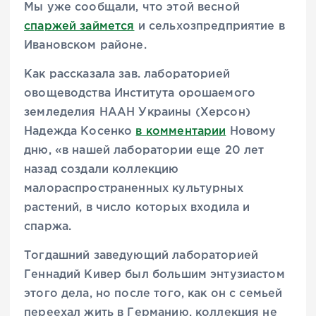
Мы уже сообщали, что этой весной
спаржей займется
и сельхозпредприятие в
Ивановском районе.
Как рассказала зав. лабораторией
овощеводства Института орошаемого
земледелия НААН Украины (Херсон)
Надежда Косенко
в комментарии
Новому
дню, «в нашей лаборатории еще 20 лет
назад создали коллекцию
малораспространенных культурных
растений, в число которых входила и
спаржа.
Тогдашний заведующий лабораторией
Геннадий Кивер был большим энтузиастом
этого дела, но после того, как он с семьей
переехал жить в Германию, коллекция не