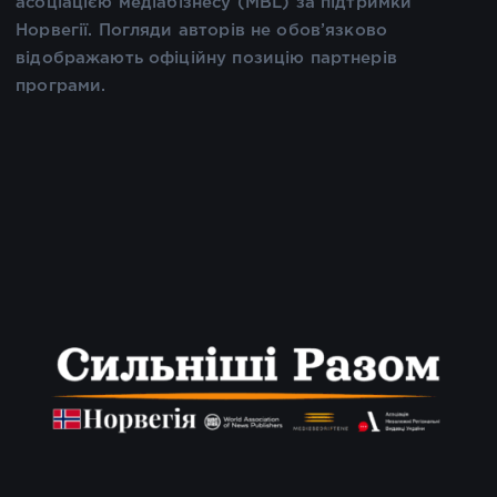
асоціацією медіабізнесу (MBL) за підтримки
Норвегії. Погляди авторів не обов’язково
відображають офіційну позицію партнерів
програми.