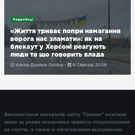
Подробиці
«Життя триває попри намагання
ворога нас зламати»: як на
блекаут у Херсоні реагують
люди та що говорить влада
Автор
Дарина Лапіна
6 Серпня, 2026
Використання матеріалів сайту "Гривна" можливе
лише за умови позначення прямого гіперпосилання
на статтю, а також із обов'язковим вказуванням