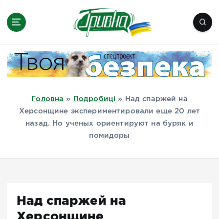
П
е
р
е
Новини півдня України, Херсон,
й
Миколаїв, Одеса, Мелітополь
т
и
д
Головна
»
Подробиці
»
Над спаржей на
о
Херсонщине экспериментировали еще 20 лет
в
назад. Но ученых ориентируют на буряк и
м
помидоры
і
с
т
у
Над спаржей на
Херсонщине