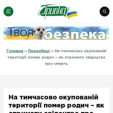
П
е
р
е
Новини півдня України, Херсон,
й
Миколаїв, Одеса, Мелітополь
т
и
д
Головна
»
Подробиці
»
На тимчасово окупованій
о
території помер родич – як отримати свідоцтво
в
про смерть
м
і
с
т
у
На тимчасово окупованій
території помер родич – як