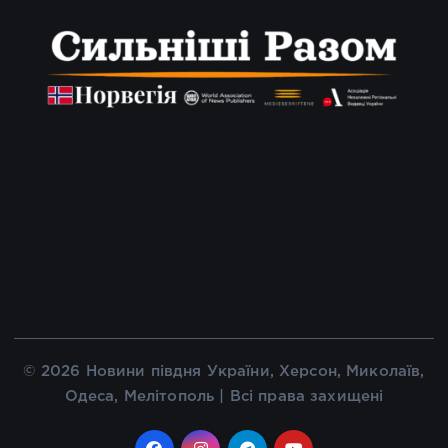
© 2026 Новини півдня України, Херсон, Миколаїв,
Одеса, Мелітополь | Всі права захищені