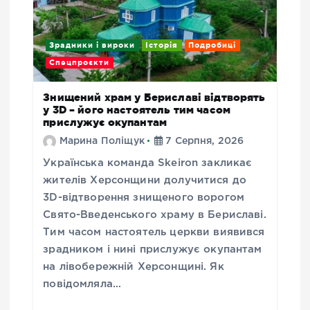
Зрадники і вироки
Історія
Подробиці
Спецпроєкти
Знищений храм у Бериславі відтворять
у 3D – його настоятель тим часом
прислужує окупантам
Марина Поліщук
7 Серпня, 2026
Українська команда Skeiron закликає
жителів Херсонщини долучитися до
3D-відтворення знищеного ворогом
Свято-Введенського храму в Бериславі.
Тим часом настоятель церкви виявився
зрадником і нині прислужує окупантам
на лівобережній Херсонщині. Як
повідомляла…