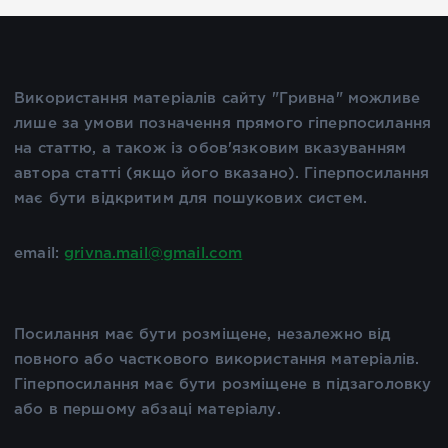
Використання матеріалів сайту "Гривна" можливе
лише за умови позначення прямого гіперпосилання
на статтю, а також із обов'язковим вказуванням
автора статті (якщо його вказано). Гіперпосилання
має бути відкритим для пошукових систем.
email:
grivna.mail@gmail.com
Посилання має бути розміщене, незалежно від
повного або часткового використання матеріалів.
Гіперпосилання має бути розміщене в підзаголовку
або в першому абзаці матеріалу.