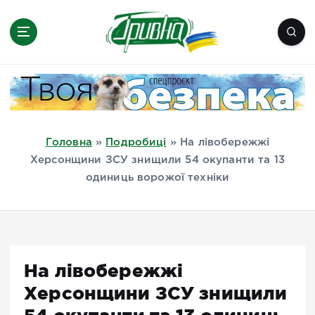
П
е
р
е
Новини півдня України, Херсон,
й
Миколаїв, Одеса, Мелітополь
т
и
д
Головна
»
Подробиці
»
На лівобережжі
о
Херсонщини ЗСУ знищили 54 окупанти та 13
в
одиниць ворожої техніки
м
і
с
т
у
На лівобережжі
Херсонщини ЗСУ знищили