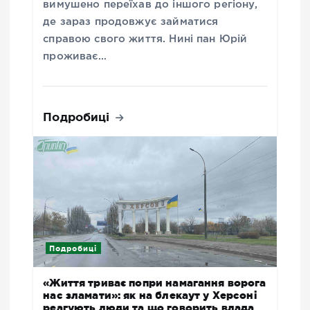
вимушено переїхав до іншого регіону,
де зараз продовжує займатися
справою свого життя. Нині пан Юрій
проживає…
Подробиці
Подробиці
«Життя триває попри намагання ворога
нас зламати»: як на блекаут у Херсоні
реагують люди та що говорить влада