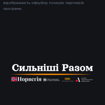
відображають офіційну позицію партнерів
програми.