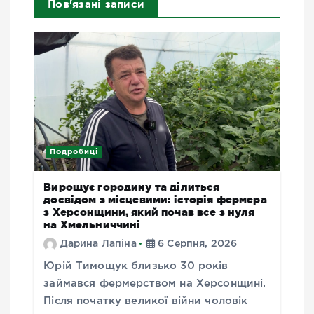
Пов'язані записи
Подробиці
Вирощує городину та ділиться
досвідом з місцевими: історія фермера
з Херсонщини, який почав все з нуля
на Хмельниччині
Дарина Лапіна
6 Серпня, 2026
Юрій Тимощук близько 30 років
займався фермерством на Херсонщині.
Після початку великої війни чоловік