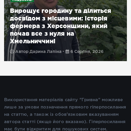
Вирощує городину та ділиться
досвідом з місцевими: історія
фермера з Херсонщини, який
почав все з нуля на
Хмельниччині
Автор
Дарина Лапіна
6 Серпня, 2026
Використання матеріалів сайту "Гривна" можливе
лише за умови позначення прямого гіперпосилання
на статтю, а також із обов'язковим вказуванням
автора статті (якщо його вказано). Гіперпосилання
має бути відкритим для пошукових систем.