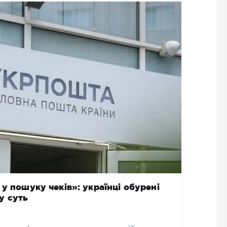
у пошуку чеків»: українці обурені
у суть