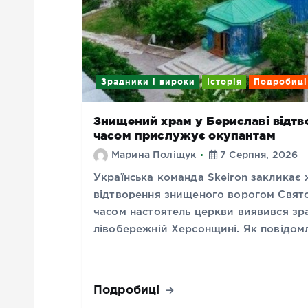
Зрадники і вироки
Історія
Подробиці
Знищений храм у Бериславі відтво
часом прислужує окупантам
Марина Поліщук
7 Серпня, 2026
Українська команда Skeiron закликає
відтворення знищеного ворогом Свято
часом настоятель церкви виявився зр
лівобережній Херсонщині. Як повідом
Подробиці