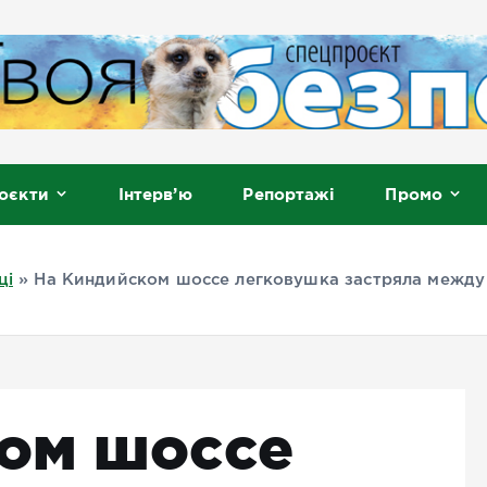
, Мелітополь
оєкти
Інтерв’ю
Репортажі
Промо
ці
»
На Киндийском шоссе легковушка застряла между
ом шоссе