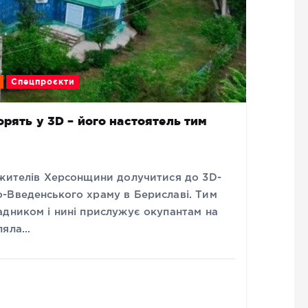
Спецпроєкти
рять у 3D – його настоятель тим
 жителів Херсонщини долучитися до 3D-
-Введенського храму в Бериславі. Тим
адником і нині прислужує окупантам на
ляла…