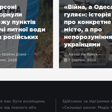
рсоні
«Війна, а Одес
орнули
гуляє»: історія
жу пунктів
про конкретне
чі питної води
місто, а про
я російських
непорозуміння
українцями
р
Храбан Діана
Автор
Ян Ярчук
пня, 2026
7 Серпня, 2026
я має бути розміщене,
Здійснено за підтримки
о від повного або
«Сильніші разом: Медіа 