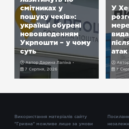
смітниках у
У Хе
пошуку чеків»:
розг
українці обурені
мере
нововведенням
вида
Укрпошти – у чому
післ
суть
атак
Автор
Дарина Лапіна
Авто
7 Серпня, 2026
7 Сер
Використання матеріалів сайту
Посиланн
"Гривна" можливе лише за умови
незалежн