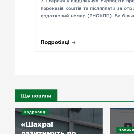
З 1 серпня у відділеннях Укрпошти пр
переказів коштів та післяплати за отр
податковий номер (РНОКПП). Ба більш
Подробиці
Ще новини
Подробиці
«Шахраї
Новин
лазитимуть по