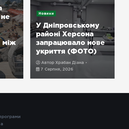
а
Новини
 не
У Дніпровському
районі Херсона
 між
запрацювало нове
укриття (ФОТО)
Автор
Храбан Діана
7 Серпня, 2026
 програми
та