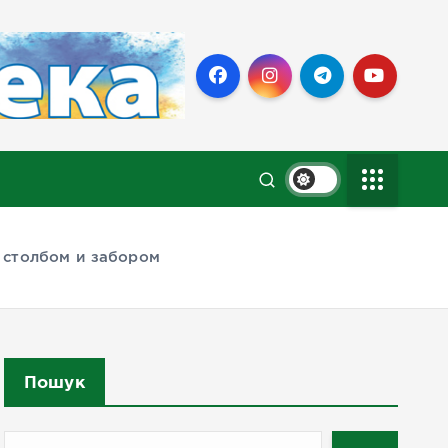
 столбом и забором
Пошук