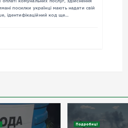
и оплаті комунальних послуг, здійснення
имані посилки українці мають надати свій
е, ідентифікаційний код ще…
и
Подробиці