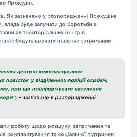
др Прокудін.
дів. Як зазначено у розпорядженні Прокудіна
, влада буде залучати до боротьби з
авників територіальних центрів
станні будуть вручати повістки затриманим
альних центрів комплектування
я повісток у відділеннях поліції особам,
ину, про що поінформувати населення
джери”,
– зазначено в розпорядженні
увати роботу щодо розшуку, затримання та
ів комплектування та соціальної підтримки