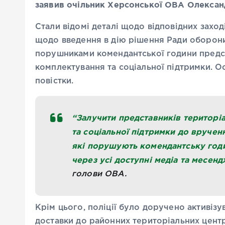
заявив очільник Херсонської ОВА Олексан
Стали відомі деталі щодо відповідних захо
щодо введення в дію рішення Ради оборони
порушниками комендантської години предст
комплектування та соціальної підтримки. О
повістки.
“Залучити представників територі
та соціальної підтримки до врученн
які порушують комендантську год
через усі доступні медіа та месен
голови ОВА.
Крім цього, поліції було доручено активіз
доставки до районних територіальних центр