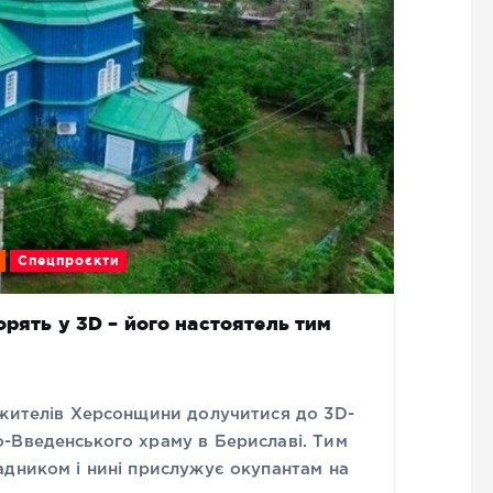
Спецпроєкти
рять у 3D – його настоятель тим
 жителів Херсонщини долучитися до 3D-
-Введенського храму в Бериславі. Тим
адником і нині прислужує окупантам на