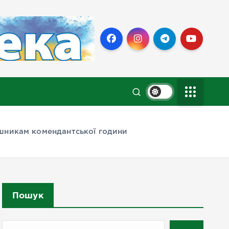
шникам комендантської години
Пошук