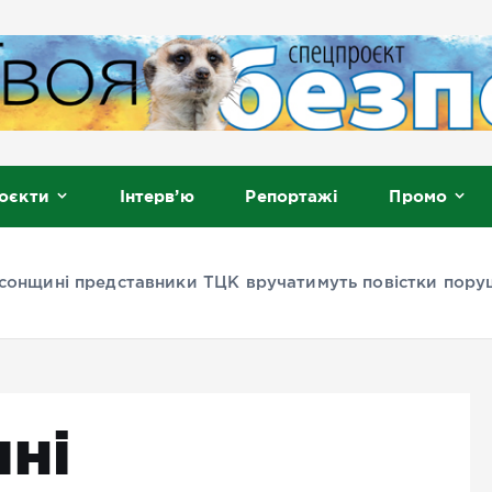
, Мелітополь
оєкти
Інтерв’ю
Репортажі
Промо
сонщині представники ТЦК вручатимуть повістки пору
ні