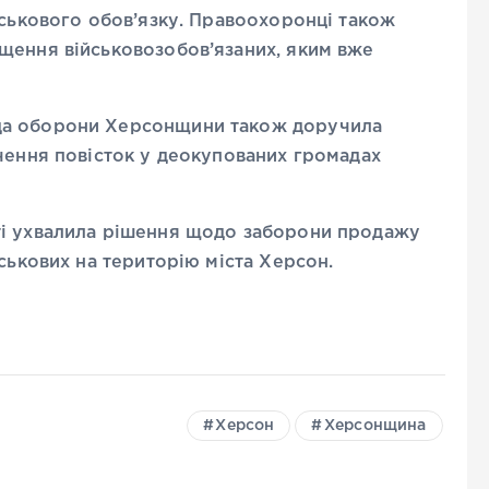
йськового обов’язку. Правоохоронці також
щення військовозобов’язаних, яким вже
да оборони Херсонщини також доручила
чення повісток у деокупованих громадах
ті ухвалила рішення щодо заборони продажу
йськових на територію міста Херсон.
Херсон
Херсонщина