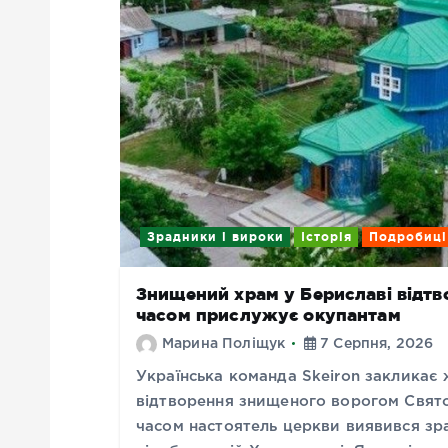
Зрадники і вироки
Історія
Подробиці
Знищений храм у Бериславі відтво
часом прислужує окупантам
Марина Поліщук
7 Серпня, 2026
Українська команда Skeiron закликає
відтворення знищеного ворогом Свято
часом настоятель церкви виявився зр