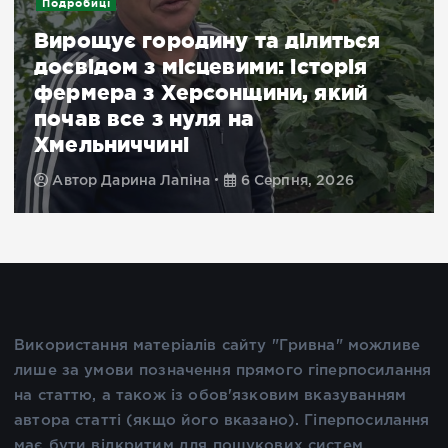
Подробиці
Вирощує городину та ділиться
досвідом з місцевими: історія
фермера з Херсонщини, який
почав все з нуля на
Хмельниччині
Автор
Дарина Лапіна
6 Серпня, 2026
Використання матеріалів сайту "Гривна" можливе
лише за умови позначення прямого гіперпосилання
на статтю, а також із обов'язковим вказуванням
автора статті (якщо його вказано). Гіперпосилання
має бути відкритим для пошукових систем.