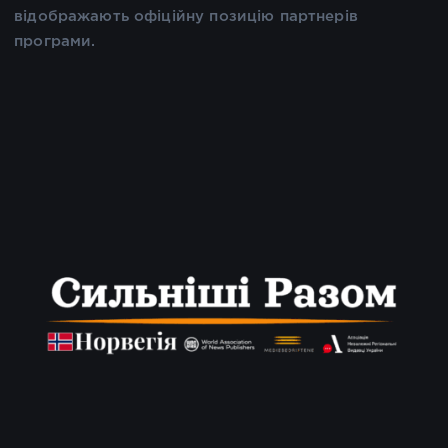
відображають офіційну позицію партнерів
програми.