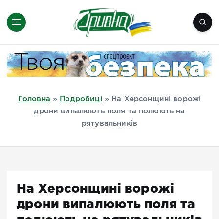
П
е
р
е
Новини півдня України, Херсон,
й
Миколаїв, Одеса, Мелітополь
т
и
д
Головна
»
Подробиці
»
На Херсонщині ворожі
о
дрони випалюють поля та полюють на
в
рятувальників
м
і
с
т
у
На Херсонщині ворожі
дрони випалюють поля та