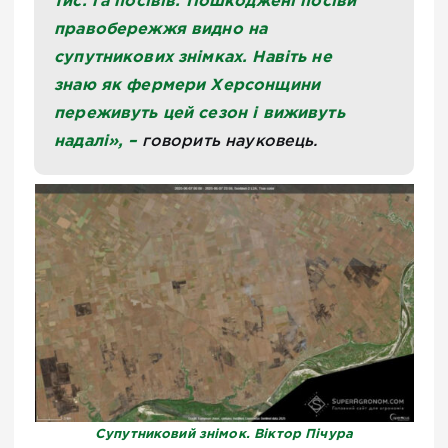
тис. га посівів. Пошкоджені посіви
правобережжя видно на
супутникових знімках. Навіть не
знаю як фермери Херсонщини
переживуть цей сезон і виживуть
надалі», –
говорить науковець.
Супутниковий знімок. Віктор Пічура