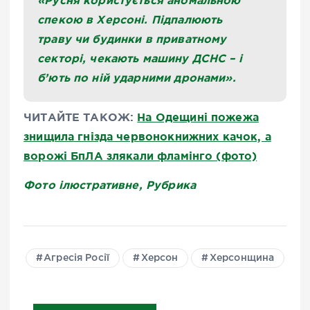
«Русня користується аномальною
спекою в Херсоні. Підпалюють
траву чи будинки в приватному
секторі, чекають машину ДСНС – і
б’ють по ній ударними дронами».
ЧИТАЙТЕ ТАКОЖ:
На Одещині пожежа
знищила гнізда червонокнижних качок, а
ворожі БпЛА злякали фламінго (фото)
Фото ілюстративне, Рубрика
Агресія Росії
Херсон
Херсонщина