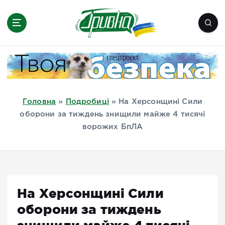
П
е
р
е
Новини півдня України, Херсон,
й
Миколаїв, Одеса, Мелітополь
т
и
д
Головна
»
Подробиці
»
На Херсонщині Сили
о
оборони за тиждень знищили майже 4 тисячі
в
ворожих БпЛА
м
і
с
т
у
На Херсонщині Сили
оборони за тиждень