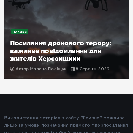
Новини
Посилення дронового терору:
важливе повідомлення для
жителів Херсонщини
Автор
Марина Поліщук
8 Серпня, 2026
Використання матеріалів сайту "Гривна" можливе
лише за умови позначення прямого гіперпосилання
на статтю, а також із обов'язковим вказуванням