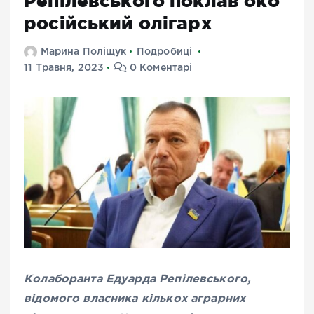
Репілевського поклав око
російський олігарх
Марина Поліщук
Подробиці
11 Травня, 2023
0 Коментарі
Колаборанта Едуарда Репілевського,
відомого власника кількох аграрних