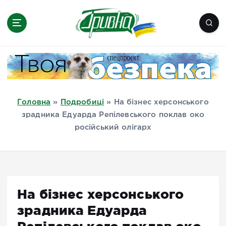
П
е
р
е
Новини півдня України, Херсон,
й
Миколаїв, Одеса, Мелітополь
т
и
д
Головна
»
Подробиці
»
На бізнес херсонського
о
зрадника Едуарда Репілевського поклав око
в
російський олігарх
м
і
с
т
у
На бізнес херсонського
зрадника Едуарда