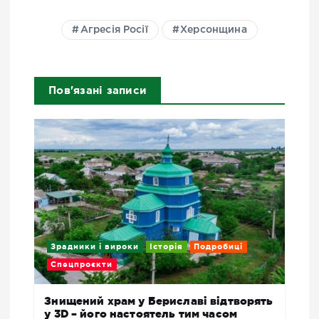
Агресія Росії
Херсонщина
Пов'язані записи
Зрадники і вироки
Історія
Подробиці
Спецпроєкти
Знищений храм у Бериславі відтворять
у 3D – його настоятель тим часом