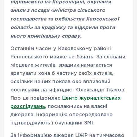
підприємств на Херсонщині, окупанти
зняли з посади «міністра сільського
господарства та рибальства Херсонської
області» за крадіжку та відкрили проти
нього кримінальну справу.
Останнім часом у Каховському районі
Репілевського майже не бачать. За словами
місцевих жителів, зрадник намагається
врятувати хоча б частину своїх активів,
оскільки на них поклав око впливовий
російський латифундист Олександр Ткачов.
Про це повідомляє
Центр журналістських
розслідувань
, посилаючись на власні
джерела. Інформацію опосередковано
підтверджують і окупаційні ЗМІ.
За інформацією джерел ЦЖР на тимчасово