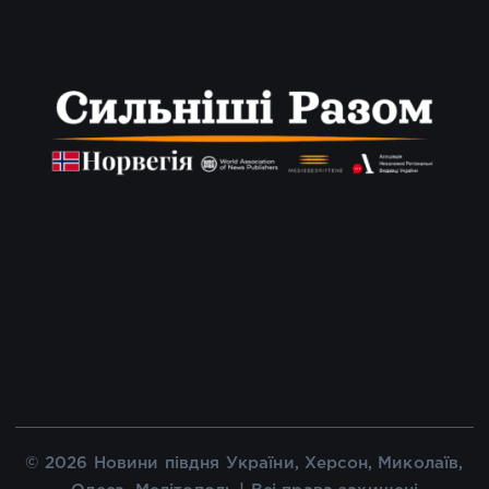
© 2026 Новини півдня України, Херсон, Миколаїв,