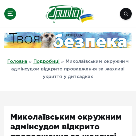
П
е
р
е
Новини півдня України, Херсон,
й
Миколаїв, Одеса, Мелітополь
т
и
д
Головна
»
Подробиці
»
Миколаївським окружним
о
адмінсудом відкрито провадження за жахливі
в
укриття у дитсадках
м
і
с
т
у
Миколаївським окружним
адмінсудом відкрито