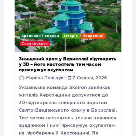
Зрадники і вироки
Історія
Подробиці
Спецпроєкти
Знищений храм у Бериславі відтворять
у 3D – його настоятель тим часом
прислужує окупантам
Марина Поліщук
7 Серпня, 2026
Українська команда Skeiron закликає
жителів Херсонщини долучитися до
3D-відтворення знищеного ворогом
Свято-Введенського храму в Бериславі.
Тим часом настоятель церкви виявився
зрадником і нині прислужує окупантам
на лівобережній Херсонщині. Як