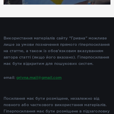
Використання матеріалів сайту "Гривна" можливе
лише за умови позначення прямого гіперпосилання
на статтю, а також із обов'язковим вказуванням
автора статті (якщо його вказано). Гіперпосилання
має бути відкритим для пошукових систем.
email:
grivna.mail@gmail.com
Посилання має бути розміщене, незалежно від
повного або часткового використання матеріалів.
Гіперпосилання має бути розміщене в підзаголовку