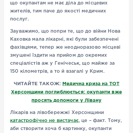
що окупантам не має діла до місцевих
жителів, тим паче до якості медичних
послуг.
Зауважимо, що попри те, що до війни Нова
Каховка мала лікарні, які були забезпечені
фахівцями, тепер же неодноразово місцеві
змушені їздити на прийом до окремих
спеціалістів аж у Генічеськ, що майже за
150 кілометрів, а то й взагалі у Крим.
ЧИТАЙТЕ ТАКОЖ:
Медична криза на ТОТ
Херсонщини поглиблюється: окупанти вже
просять допомоги у Лівану
Лікарів на лівобережжі Херсонщини
катастрофічно не вистачає
, це – факт. Тому,
аби створити хоча б картинку, окупанти