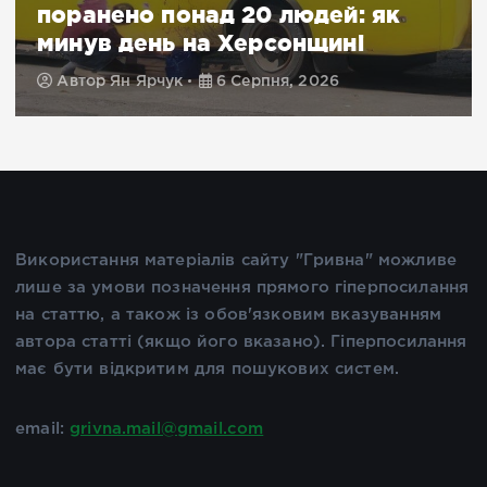
поранено понад 20 людей: як
минув день на Херсонщині
Автор
Ян Ярчук
6 Серпня, 2026
Використання матеріалів сайту "Гривна" можливе
лише за умови позначення прямого гіперпосилання
на статтю, а також із обов'язковим вказуванням
автора статті (якщо його вказано). Гіперпосилання
має бути відкритим для пошукових систем.
email:
grivna.mail@gmail.com