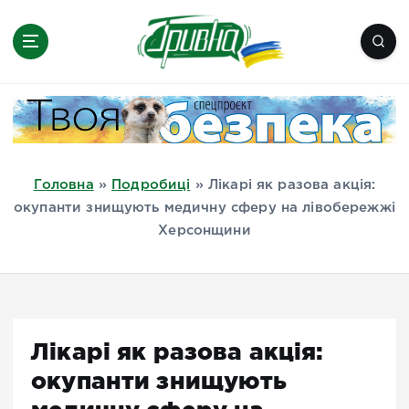
П
е
р
е
Новини півдня України, Херсон,
й
Миколаїв, Одеса, Мелітополь
т
и
д
Головна
»
Подробиці
»
Лікарі як разова акція:
о
окупанти знищують медичну сферу на лівобережжі
в
Херсонщини
м
і
с
т
у
Лікарі як разова акція:
окупанти знищують