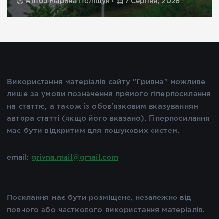
Автор
Марина Поліщук
7 Серпня, 2026
Використання матеріалів сайту "Гривна" можливе
лише за умови позначення прямого гіперпосилання
на статтю, а також із обов'язковим вказуванням
автора статті (якщо його вказано). Гіперпосилання
має бути відкритим для пошукових систем.
email:
grivna.mail@gmail.com
Посилання має бути розміщене, незалежно від
повного або часткового використання матеріалів.