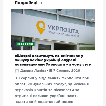
Подробиці
Подробиці
«Шахраї лазитимуть по смітниках у
пошуку чеків»: українці обурені
нововведенням Укрпошти – у чому суть
Дарина Лапіна
7 Серпня, 2026
З 1 серпня у відділеннях Укрпошти при
оплаті комунальних послуг, здійснення
переказів коштів та післяплати за
отримані посилки українці мають
надати свій податковий номер