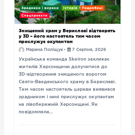
Зрадники і вироки
Історія
Подробиці
Спецпроєкти
Знищений храм у Бериславі відтворять
у 3D – його настоятель тим часом
прислужує окупантам
Марина Поліщук
7 Серпня, 2026
Українська команда Skeiron закликає
жителів Херсонщини долучитися до
3D-відтворення знищеного ворогом
Свято-Введенського храму в Бериславі.
Тим часом настоятель церкви виявився
зрадником і нині прислужує окупантам
на лівобережній Херсонщині. Як
повідомляла…