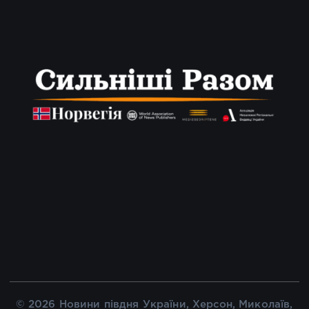
© 2026 Новини півдня України, Херсон, Миколаїв,