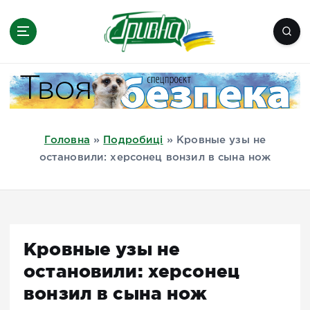
П
е
р
е
Новини півдня України, Херсон,
й
Миколаїв, Одеса, Мелітополь
т
и
д
Головна
»
Подробиці
»
Кровные узы не
о
остановили: херсонец вонзил в сына нож
в
м
і
с
т
Кровные узы не
у
остановили: херсонец
вонзил в сына нож