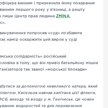
 офіцера винним і призначила йому покарання
буванням першого року у в’язниці, а решту
це пише Центр прав людини
ZMINA
,
с».
бвинувачення попросив «суд» позбавити
 має намір оскаржити цей вирок у суді
мська солідарність» російський
чоловіка в тому, що він привіз батальйону мішок
ганізаторів так званої «морської блокади»
ідбутися за допомогою невеликого катера, який
ілюгою. Кисельов навчав капітана цієї філюги,
Б, виходу та входу у м. Генічеськ. Це човен
буванню водоростей та для перевезення