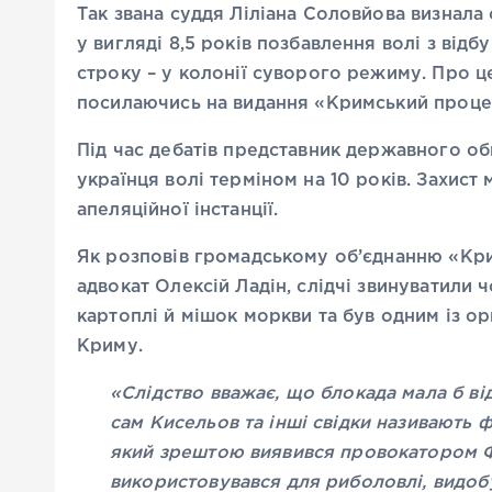
Так звана суддя Ліліана Соловйова визнала
у вигляді 8,5 років позбавлення волі з від
строку – у колонії суворого режиму. Про 
посилаючись на видання «Кримський проце
Під час дебатів представник державного о
українця волі терміном на 10 років. Захист
апеляційної інстанції.
Як розповів громадському об’єднанню «Кри
адвокат Олексій Ладін, слідчі звинуватили 
картоплі й мішок моркви та був одним із ор
Криму.
«Слідство вважає, що блокада мала б в
сам Кисельов та інші свідки називають ф
який зрештою виявився провокатором ФС
використовувався для риболовлі, видо