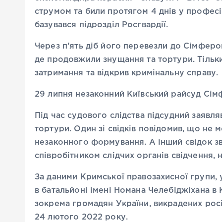
струмом та били протягом 4 днів у професі
базувався підрозділ Росгвардії.
Через п’ять діб його перевезли до Сімфер
де продовжили знущання та тортури. Тільки
затримання та відкрив кримінальну справу.
29 липня незаконний Київський райсуд Сімф
Під час судового слідства підсудний заявля
тортури. Один зі свідків повідомив, що не
незаконного формування. А інший свідок зв
співробітником слідчих органів свідчення, н
За даними Кримської правозахисної групи, у
в батальйоні імені Номана Челебіджіхана в
зокрема громадян України, викрадених росі
24 лютого 2022 року.