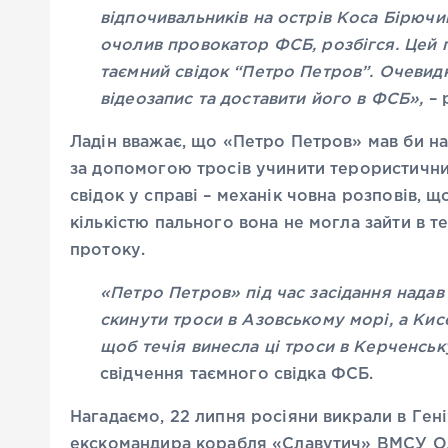
відпочивальників на острів Коса Бірючи
очолив провокатор ФСБ, розбігся. Цей п
таємний свідок “Петро Петров”. Очевидн
відеозапис та доставити його в ФСБ»,
– 
Ладін вважає, що «Петро Петров» мав би на
за допомогою тросів учинити терористични
свідок у справі – механік човна розповів, щ
кількістю пального вона не могла зайти в те
протоку.
«Петро Петров» під час засідання надав
скинути троси в Азовському морі, а Кисе
щоб течія винесла ці троси в Керченськ
свідчення таємного свідка ФСБ.
Нагадаємо, 22 липня росіяни викрали в Ген
екскомандира корабля «Славутич» ВМСУ Ол