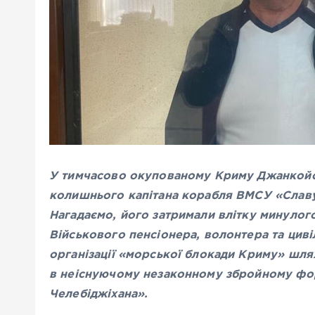
У тимчасово окупованому Криму Джанкойсь
колишнього капітана корабля ВМСУ «Славу
Нагадаємо, його затримали влітку минулого
Військового пенсіонера, волонтера та циві
організації «морської блокади Криму» шля
в неіснуючому незаконному збройному фор
Челебіджіхана».