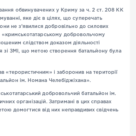
ання обвинувачених у Криму за ч. 2 ст. 208 КК
ванні, яке діє в цілях, що суперечать
вони не з’явилися добровільно до силових
 у «кримськотатарському добровольчому
лошеним слідством доказом діяльності
я зі ЗМІ, що метою створення батальйону була
ав «терористичним» і заборонив на території
льйон ім. Номана Челебіджіхана».
мськотатарський добровольчий батальйон ім.
чних організацій. Затримані в цих справах
етою домогтися від них неправдивих свідчень