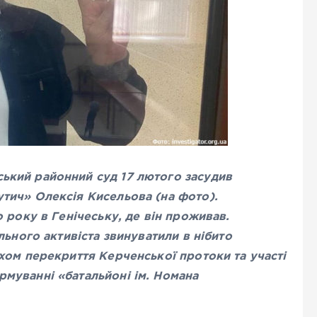
кий районний суд 17 лютого засудив
тич» Олексія Кисельова (на фото).
 року в Генічеську, де він проживав.
льного активіста звинуватили в нібито
хом перекриття Керченської протоки та участі
муванні «батальйоні ім. Номана