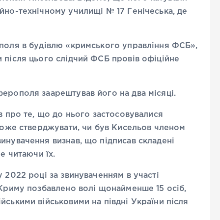
йно-технічному училищі № 17 Генічеська, де
ополя в будівлю «кримського управління ФСБ»,
 після цього слідчий ФСБ провів офіційне
ерополя заарештував його на два місяці.
в про те, що до нього застосовувалися
 може стверджувати, чи був Кисельов членом
инувачення визнав, що підписав складені
е читаючи їх.
 2022 році за звинуваченням в участі
 Криму позбавлено волі щонайменше 15 осіб,
йськими військовими на півдні України після