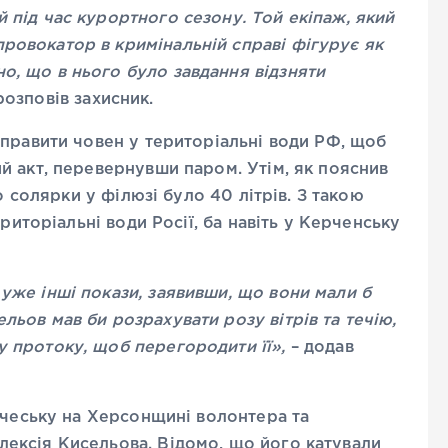
й під час курортного сезону. Той екіпаж, який
ровокатор в кримінальній справі фігурує як
о, що в нього було завдання відзняти
розповів захисник.
правити човен у територіальні води РФ, щоб
й акт, перевернувши паром. Утім, як пояснив
о солярки у філюзі було 40 літрів. З такою
риторіальні води Росії, ба навіть у Керченську
 уже інші покази, заявивши, що вони мали б
льов мав би розрахувати розу вітрів та течію,
у протоку, щоб перегородити її»,
– додав
ічеську на Херсонщині волонтера та
ексія Кисельова. Відомо, що його катували