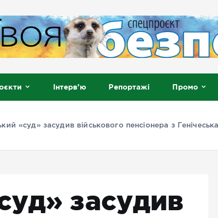
, Мелітополь
оєкти
Інтерв’ю
Репортажі
Промо
кий «суд» засудив військового пенсіонера з Генічеська
суд» засудив