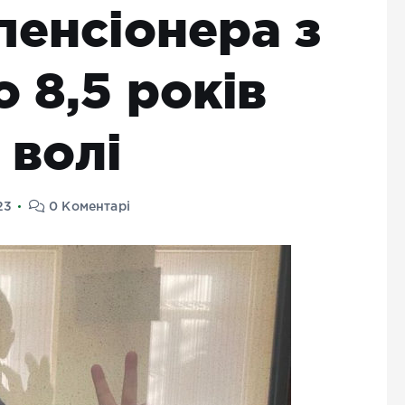
пенсіонера з
о 8,5 років
 волі
23
0 Коментарі