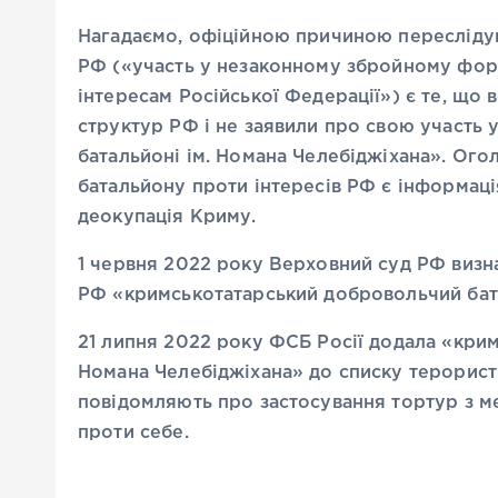
Нагадаємо, офіційною причиною переслідув
РФ («участь у незаконному збройному форму
інтересам Російської Федерації») є те, що 
структур РФ і не заявили про свою участь
батальйоні ім. Номана Челебіджіхана». Ого
батальйону проти інтересів РФ є інформаці
деокупація Криму.
1 червня 2022 року Верховний суд РФ визн
РФ «кримськотатарський добровольчий бата
21 липня 2022 року ФСБ Росії додала «кри
Номана Челебіджіхана» до списку терористи
повідомляють про застосування тортур з м
проти себе.