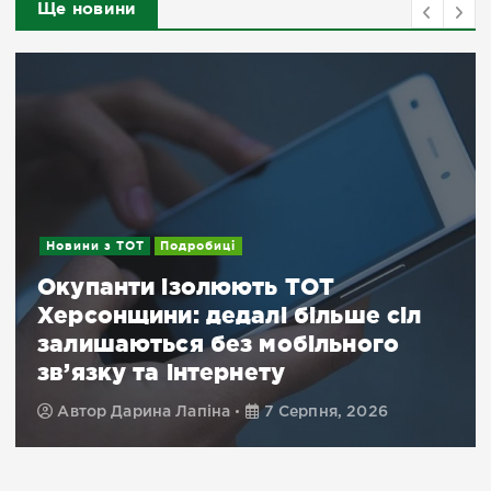
Ще новини
Новини
 ТОТ
 більше сіл
Херсонщина пережи
обільного
добу масованих ата
у
32 людини, серед н
Серпня, 2026
Автор
Храбан Діана
7 С