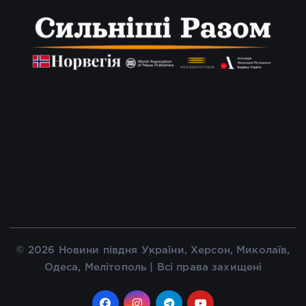
© 2026 Новини півдня України, Херсон, Миколаїв,
Одеса, Мелітополь | Всі права захищені