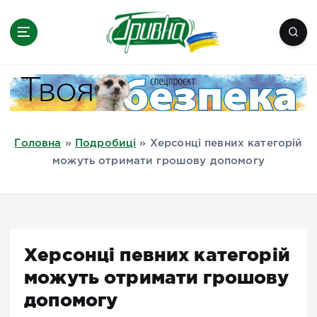
П
е
р
е
Новини півдня України, Херсон,
й
Миколаїв, Одеса, Мелітополь
т
и
д
Головна
»
Подробиці
»
Херсонці певних категорій
о
можуть отримати грошову допомогу
в
м
і
с
т
Херсонці певних категорій
у
можуть отримати грошову
допомогу