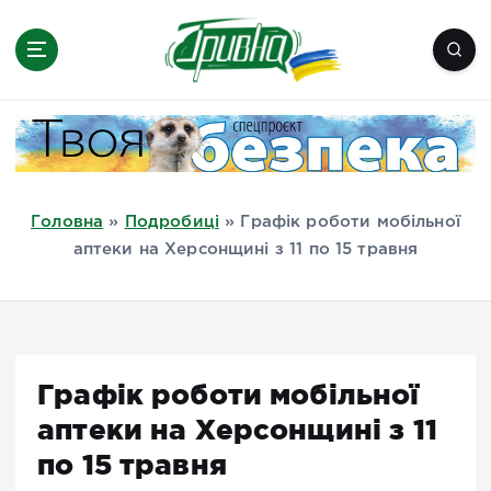
П
е
р
е
Новини півдня України, Херсон,
й
Миколаїв, Одеса, Мелітополь
т
и
д
Головна
»
Подробиці
»
Графік роботи мобільної
о
аптеки на Херсонщині з 11 по 15 травня
в
м
і
с
т
Графік роботи мобільної
у
аптеки на Херсонщині з 11
по 15 травня