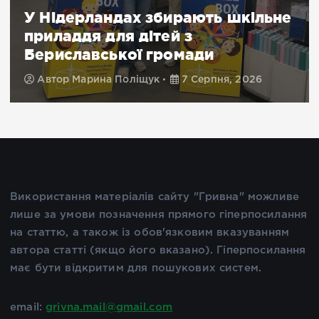
У Нідерландах збирають шкільне
приладдя для дітей з
Бериславської громади
Автор
Марина Поліщук
7 Серпня, 2026
Використання матеріалів сайту "Гривна" можливе
лише за умови позначення прямого гіперпосилання
на статтю, а також із обов'язковим вказуванням
автора статті (якщо його вказано). Гіперпосилання
має бути відкритим для пошукових систем.
email:
grivna.mail@gmail.com