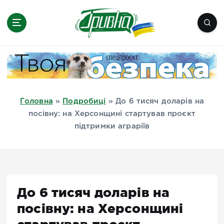
П
е
р
е
Новини півдня України, Херсон,
й
Миколаїв, Одеса, Мелітополь
т
и
д
Головна
»
Подробиці
»
До 6 тисяч доларів на
о
посівну: на Херсонщині стартував проєкт
в
підтримки аграріїв
м
і
с
т
у
До 6 тисяч доларів на
посівну: на Херсонщині