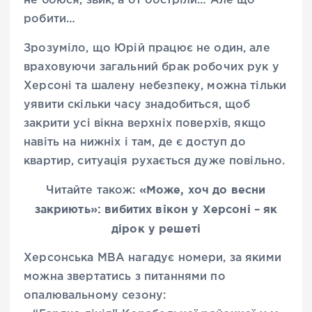
не боюся, звик, а от обстріли… Але що
робити…
Зрозуміло, що Юрій працює не один, але
враховуючи загальний брак робочих рук у
Херсоні та шалену небезпеку, можна тільки
уявити скільки часу знадобиться, щоб
закрити усі вікна верхніх поверхів, якщо
навіть на нижніх і там, де є доступ до
квартир, ситуація рухається дуже повільно.
«Може, хоч до весни
Читайте також:
закриють»: вибитих вікон у Херсоні – як
дірок у решеті
Херсонська МВА нагадує номери, за якими
можна звертатись з питаннями по
опалювальному сезону: