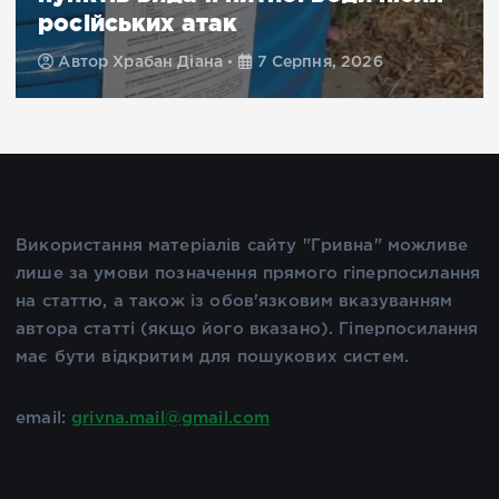
російських атак
Автор
Храбан Діана
7 Серпня, 2026
Використання матеріалів сайту "Гривна" можливе
лише за умови позначення прямого гіперпосилання
на статтю, а також із обов'язковим вказуванням
автора статті (якщо його вказано). Гіперпосилання
має бути відкритим для пошукових систем.
email:
grivna.mail@gmail.com