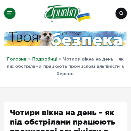
П
е
р
е
Новини півдня України, Херсон,
й
Миколаїв, Одеса, Мелітополь
т
и
д
Головна
»
Подробиці
»
Чотири вікна на день – як
о
під обстрілами працюють промислові альпіністи в
в
Херсоні
м
і
с
т
у
Чотири вікна на день – як
під обстрілами працюють