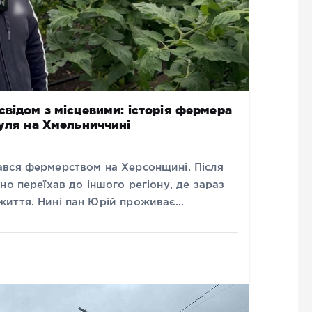
свідом з місцевими: історія фермера
нуля на Хмельниччині
вся фермерством на Херсонщині. Після
но переїхав до іншого регіону, де зараз
життя. Нині пан Юрій проживає…