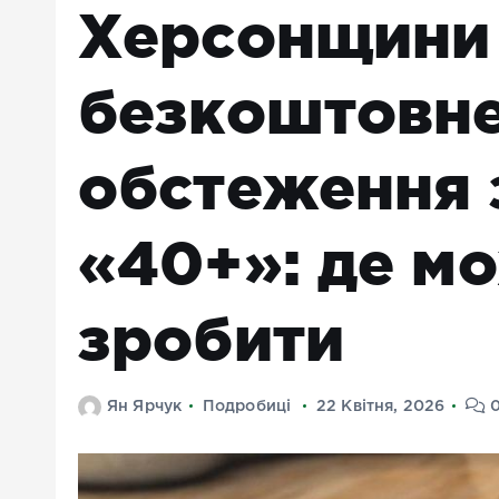
Херсонщини
безкоштовне
обстеження 
«40+»: де м
зробити
Ян Ярчук
Подробиці
22 Квітня, 2026
0