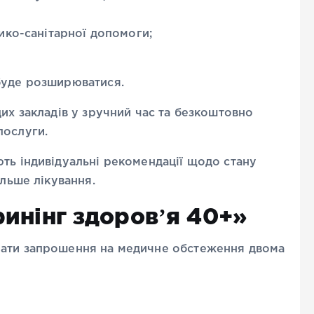
ико-санітарної допомоги;
буде розширюватися.
цих закладів у зручний час та безкоштовно
послуги.
ть індивідуальні рекомендації щодо стану
альше лікування.
ринінг здоровʼя 40+»
мати запрошення на медичне обстеження двома