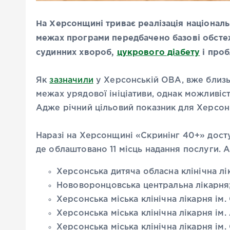
На Херсонщині триває реалізація націонал
межах програми передбачено базові обсте
судинних хвороб,
цукрового діабету
і проб
Як
зазначили
у Херсонській ОВА, вже близ
межах урядової ініціативи, однак можливіс
Адже річний цільовий показник для Херсон
Наразі на Херсонщині «Скринінг 40+» досту
де облаштовано 11 місць надання послуги. А
Херсонська дитяча обласна клінічна лі
Нововоронцовська центральна лікарня
Херсонська міська клінічна лікарня ім.
Херсонська міська клінічна лікарня ім. 
Херсонська міська клінічна лікарня ім.