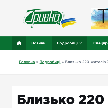
П
е
р
е
й
т
Новини півдня України, Херсон, Миколаїв, Одеса
и
Новини
Подробиці
Спецпр
д
о
в
Головна
»
Подробиці
»
Близько 220 жителів
м
і
с
т
у
Близько 220