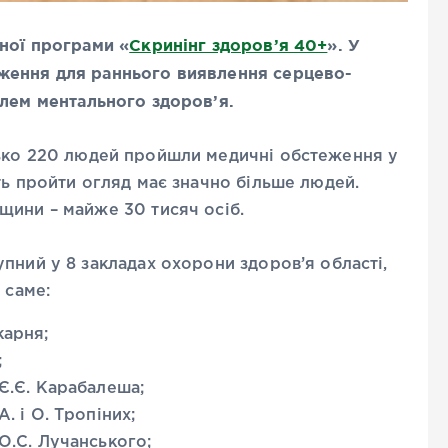
ьної програми «
Скринінг здоров’я 40+
». У
ження для раннього виявлення серцево-
лем ментального здоров’я.
ько 220 людей пройшли медичні обстеження у
ть пройти огляд має значно більше людей.
щини – майже 30 тисяч осіб.
пний у 8 закладах охорони здоров’я області,
 саме:
карня;
;
 Є.Є. Карабалеша;
А. і О. Тропіних;
 О.С. Лучанського;