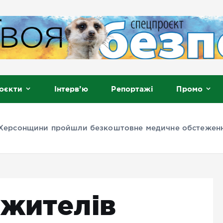
, Мелітополь
оєкти
Інтерв’ю
Репортажі
Промо
 Херсонщини пройшли безкоштовне медичне обстеженн
 жителів