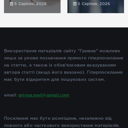
5 Серпня, 2026
5 Серпня, 2026
Використання матеріалів сайту "Гривна" можливе
лише за умови позначення прямого гіперпосилання
на статтю, а також із обов'язковим вказуванням
автора статті (якщо його вказано). Гіперпосилання
має бути відкритим для пошукових систем.
email:
grivna.mail@gmail.com
Посилання має бути розміщене, незалежно від
повного або часткового використання матеріалів.