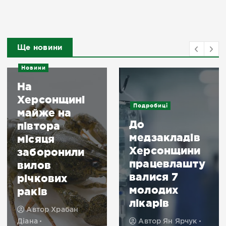
Ще новини
Новини
На
Херсонщині
Подробиці
майже на
До
півтора
медзакладів
місяця
Херсонщини
заборонили
працевлашту
вилов
валися 7
річкових
молодих
раків
лікарів
Автор
Храбан
Діана
Автор
Ян Ярчук