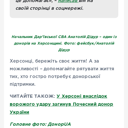
це допомагає», –
написав
він на
своїй сторінці в соцмережі.
Начальник Дар’ївської СВА Анатолій Дідур – один із
донорів на Херсонщині. Фото: фейсбук/Анатолій
Дідур
Херсонці, бережіть своє життя! А за
можливості – допомагайте рятувати життя
тих, хто гостро потребує донорської
підтримки.
ЧИТАЙТЕ ТАКОЖ:
У Херсоні внаслідок
ворожого удару загинув Почесний донор
України
Головне фото: ДонорUA