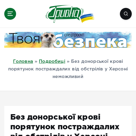
П
е
р
е
Новини півдня України, Херсон,
й
Миколаїв, Одеса, Мелітополь
т
и
д
Головна
»
Подробиці
»
Без донорської крові
о
порятунок постраждалих від обстрілів у Херсоні
в
неможливий
м
і
с
т
у
Без донорської крові
порятунок постраждалих