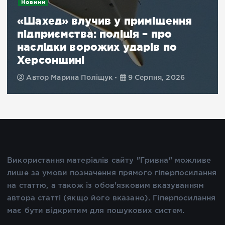
Новини
«Шахед» влучив у приміщення
підприємства: поліція – про
наслідки ворожих ударів по
Херсонщині
Автор
Марина Поліщук
9 Серпня, 2026
Використання матеріалів сайту "Гривна" можливе
лише за умови позначення прямого гіперпосилання
на статтю, а також із обов'язковим вказуванням
автора статті (якщо його вказано). Гіперпосилання
має бути відкритим для пошукових систем.