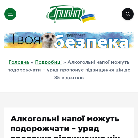
П
е
р
е
Новини півдня України, Херсон,
й
Миколаїв, Одеса, Мелітополь
т
и
д
Головна
»
Подробиці
»
Алкогольні напої можуть
о
подорожчати – уряд пропонує підвищення цін до
в
85 відсотків
м
і
с
т
у
Алкогольні напої можуть
подорожчати – уряд