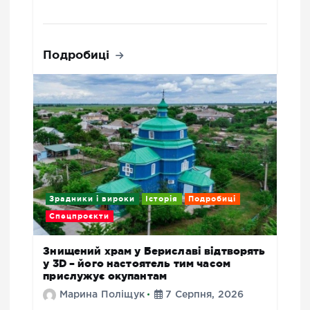
Подробиці
Зрадники і вироки
Історія
Подробиці
Спецпроєкти
Знищений храм у Бериславі відтворять
у 3D – його настоятель тим часом
прислужує окупантам
Марина Поліщук
7 Серпня, 2026