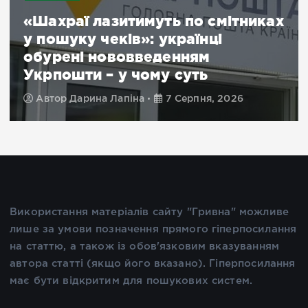
«Шахраї лазитимуть по смітниках
у пошуку чеків»: українці
обурені нововведенням
Укрпошти – у чому суть
Автор
Дарина Лапіна
7 Серпня, 2026
Використання матеріалів сайту "Гривна" можливе
лише за умови позначення прямого гіперпосилання
на статтю, а також із обов'язковим вказуванням
автора статті (якщо його вказано). Гіперпосилання
має бути відкритим для пошукових систем.