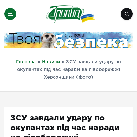
П
е
р
е
Новини півдня України, Херсон,
й
Миколаїв, Одеса, Мелітополь
т
и
д
Головна
»
Новини
»
ЗСУ завдали удару по
о
окупантах під час наради на лівобережжі
в
Херсонщини (фото)
м
і
с
т
у
ЗСУ завдали удару по
окупантах під час наради