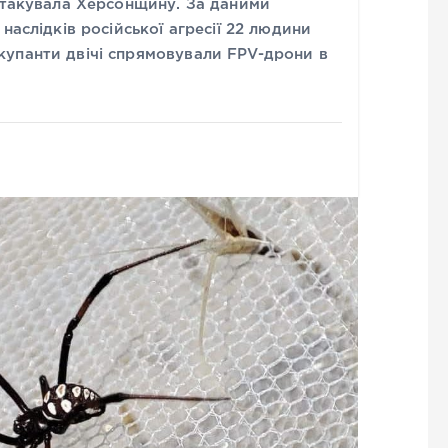
 атакувала Херсонщину. За даними
наслідків російської агресії 22 людини
упанти двічі спрямовували FPV-дрони в