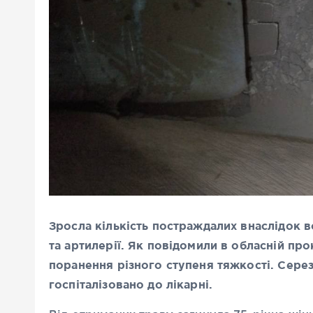
Зросла кількість постраждалих внаслідок 
та артилерії. Як повідомили в обласній пр
поранення різного ступеня тяжкості. Серез
госпіталізовано до лікарні.