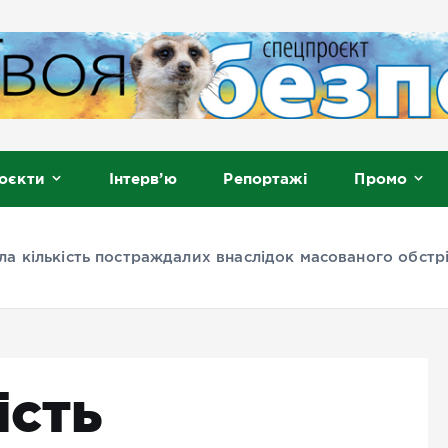
, Мелітополь
оєкти
Інтерв’ю
Репортажі
Промо
ла кількість постраждалих внаслідок масованого обс
ість