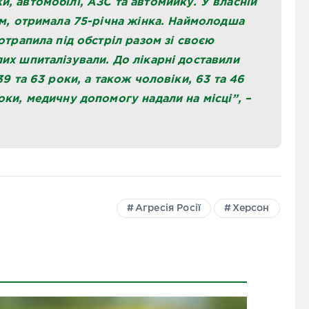
, автомобілі, АЗС та автомийку. У власній
ям, отримала 75-річна жінка. Наймолодша
отрапила під обстріл разом зі своєю
их шпиталізували. До лікарні доставили
39 та 63 роки, а також чоловіки, 63 та 46
оки, медичну допомогу надали на місці”, –
Агресія Росії
Херсон