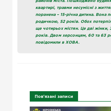
районів міста. Пошкоджено будинки
квартирі, травми несумісні з житт
поранена – 15-річна дитина. Вона п
родичкою, 52 років. Обох потерпіл
ще чотирьох містян. Це дві жінки, 
років. Двом херсонцям, 60 та 63 р
повідомили в ХОВА.
Пов'язані записи