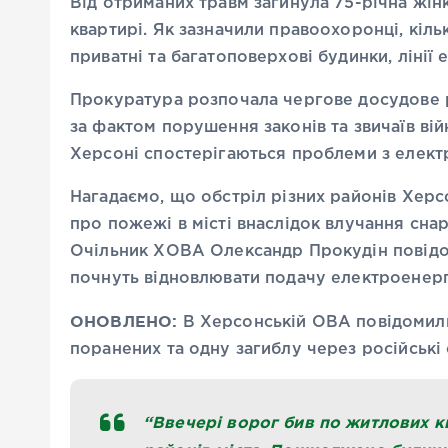
Від отриманих травм загинула 75-річна жінк
квартирі. Як зазначили правоохоронці, кі
приватні та багатоповерхові будинки, лінії
Прокуратура розпочала чергове досудове 
за фактом порушення законів та звичаїв вій
Херсоні спостерігаються проблеми з елек
Нагадаємо, що обстріл різних районів Херс
про пожежі в місті внаслідок влучання сна
Очільник ХОВА Олександр Прокудін повідоми
почнуть відновлювати подачу електроенергі
ОНОВЛЕНО:
В Херсонській ОВА повідомили
поранених та одну загиблу через російські
“Ввечері ворог бив по житлових к