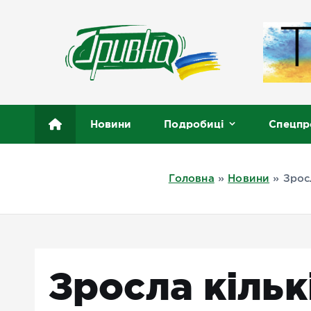
П
е
р
е
й
т
Новини півдня України, Херсон, Миколаїв, Одеса
и
Новини
Подробиці
Спецпр
д
о
в
Головна
»
Новини
»
Зрос
м
і
с
т
у
Зросла кільк