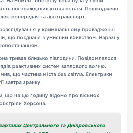
а. На момент обстрілу вона була у своїй
лькість постраждалих уточнюється. Пошкоджено
 електропередач та автотранспорт.
розслідування
у кримінальному провадженні
ни, що поєднане з умисним вбивством. Наразі у
тропостачанням.
она тривав близько півгодини. Повідомлялося
рядів реактивних систем заплового вогню.
в, що частина міста без світла. Електрики
ї завтра зранку.
, що на цю годину відомо про вісьмох
 обстріли Херсона.
варталах Центрального та Дніпровського