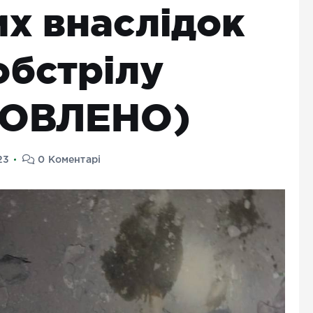
х внаслідок
обстрілу
НОВЛЕНО)
23
0 Коментарі