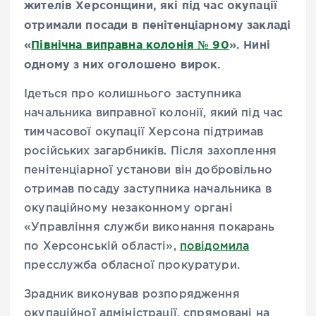
жителів Херсонщини, які під час окупації
отримали посади в пенітенціарному закладі
«
Північна виправна колонія № 90
».
Нині
одному з них оголошено вирок.
Ідеться про колишнього заступника
начальника виправної колонії, який під час
тимчасової окупації Херсона підтримав
російських загарбників. Після захоплення
пенітенціарної установи він добровільно
отримав посаду заступника начальника в
окупаційному незаконному органі
«Управління служби виконання покарань
по Херсонській області»,
повідомила
пресслужба обласної прокуратури.
Зрадник виконував розпорядження
окупаційної адміністрації, спрямовані на