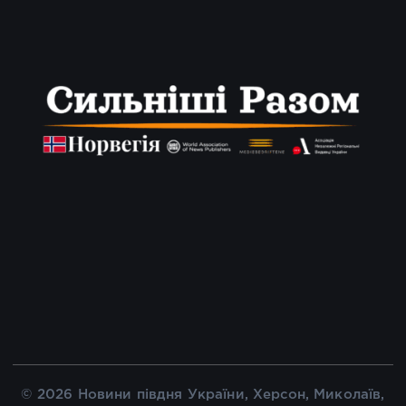
© 2026 Новини півдня України, Херсон, Миколаїв,