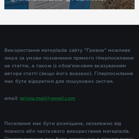
Використання матеріалів сайту "Гривна" можливе
лише за умови позначення прямого гіперпосилання
на статтю, а також із обов'язковим вказуванням
автора статті (якщо його вказано). Гіперпосилання
має бути відкритим для пошукових систем.
email:
grivna.mail@gmail.com
Посилання має бути розміщене, незалежно від
повного або часткового використання матеріалів.