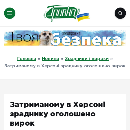
П
е
р
е
Новини півдня України, Херсон,
й
Миколаїв, Одеса, Мелітополь
т
и
д
Головна
»
Новини
»
Зрадники і вироки
»
о
Затриманому в Херсоні зраднику оголошено вирок
в
м
і
с
т
Затриманому в Херсоні
у
зраднику оголошено
вирок