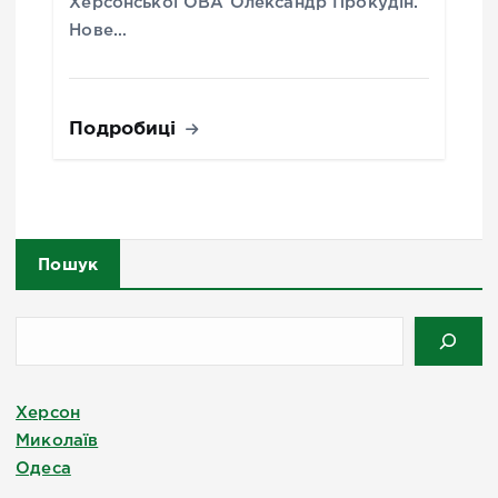
Херсонської ОВА Олександр Прокудін.
Нове…
Подробиці
Пошук
Херсон
Миколаїв
Одеса