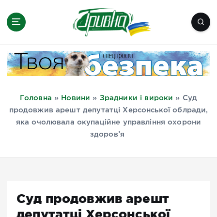
П
е
р
е
Новини півдня України, Херсон,
й
Миколаїв, Одеса, Мелітополь
т
и
д
Головна
»
Новини
»
Зрадники і вироки
»
Суд
о
продовжив арешт депутатці Херсонської облради,
в
яка очолювала окупаційне управління охорони
м
здоров’я
і
с
т
у
Суд продовжив арешт
депутатці Херсонської