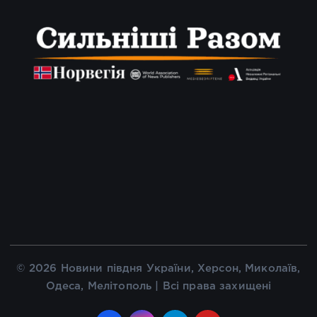
© 2026 Новини півдня України, Херсон, Миколаїв,
Одеса, Мелітополь | Всі права захищені