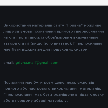
Використання матеріалів сайту "Гривна" можливе
лише за умови позначення прямого гіперпосилання
на статтю, а також із обов'язковим вказуванням
автора статті (якщо його вказано). Гіперпосилання
має бути відкритим для пошукових систем.
email:
grivna.mail@gmail.com
Посилання має бути розміщене, незалежно від
повного або часткового використання матеріалів.
Гіперпосилання має бути розміщене в підзаголовку
або в першому абзаці матеріалу.