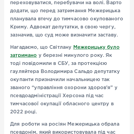
переховуватися, перебувачи на волі. Варто
додати, що перед затримання Межерицька
планувала втечу до тимчасово окупованого
Криму. Адвокат депутатки, в свою чергу,
зазначив, що суд може визначити заставу.
Нагадаємо, що Світлану
Межерицьку було
затримано
у березні минулого року. Як
тоді повідомили в СБУ, за протекцією
гауляйтера Володимира Сальдо депутатку
окупанти призначили начальницею так
званого “управління охорони здоров’я” у
псевдоадміністрації Херсона під час
тимчасової окупації обласного центру в
2022 році.
Для роботи на росіян Межерицька обрала
псевдонім, який використовувала під час