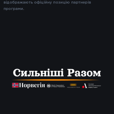
відображають офіційну позицію партнерів
програми.