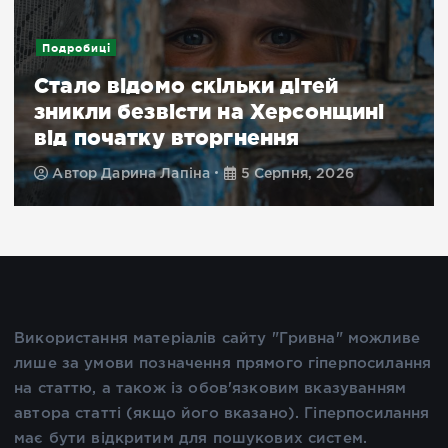
Подробиці
Стало відомо скільки дітей
зникли безвісти на Херсонщині
від початку вторгнення
Автор
Дарина Лапіна
5 Серпня, 2026
Використання матеріалів сайту "Гривна" можливе
лише за умови позначення прямого гіперпосилання
на статтю, а також із обов'язковим вказуванням
автора статті (якщо його вказано). Гіперпосилання
має бути відкритим для пошукових систем.