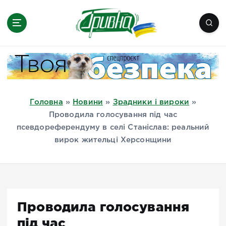
П
е
р
е
Новини півдня України, Херсон,
й
Миколаїв, Одеса, Мелітополь
т
и
д
Головна
»
Новини
»
Зрадники і вироки
»
о
Проводила голосування під час
в
псевдореферендуму в селі Станіслав: реальний
м
вирок жительці Херсонщини
і
с
т
у
Проводила голосування
під час